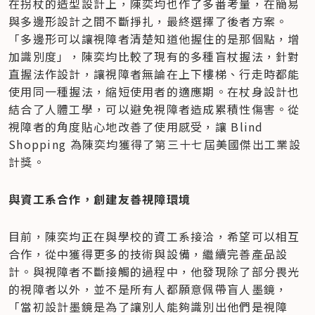
在拐杖的造型設計上，陳奕均也作了多番考量，在簡易
與多邊形設計之間不斷掙扎，最終選擇了後者方案。
「多邊形可以讓視障者清楚知道他握住的是那個點，增
加識別度」，陳奕均比較了現有的多種盲杖握法，針對
直握法作設計，讓視障者無論在上下樓梯、行走時都能
使用同一種握法，縮短使用者的適應期。在杖身設計也
結合了人體工學，可以避免視障者造成累積性傷害。從
視障者的角度貼心地改善了使用感受，讓 Blind 
Shopping 為陳奕均獲得了第三十七屆美國傑出工業設
計獎。
與資工系合作，創建友善視障環境
目前，陳奕均正在與學校的資工系接洽，希望可以相互
合作，從中獲得更多的技術與設備，繼續完善產品設
計。與視障者不斷接觸的過程中，他發現除了部分畏光
的視障者以外，並不是所有人都願意佩帶盲人墨鏡，
「當初設計墨鏡是為了讓別人能夠識別出他們是視障