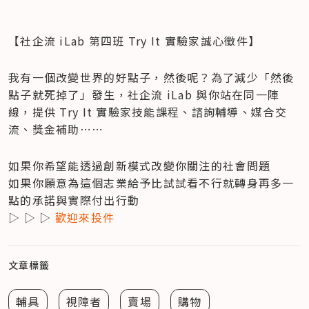
【社企流 iLab 第四班 Try It 實驗家誠心徵件】
我有一個改變世界的好點子，然後呢？為了減少「然後
點子就死掉了」發生，社企流 iLab 與你站在同一陣
線，提供 Try It 實驗家技能課程、諮詢輔導、媒合交
流、獎金補助⋯⋯　
如果你希望能透過創新模式改變你關注的社會問題

如果你願意為這個志業給予比試試看不行就轉身再多一
點的承諾與實際付出行動

▷ ▷ ▷ 
歡迎來投件
文章標籤
輔具
視障者
賣場
購物