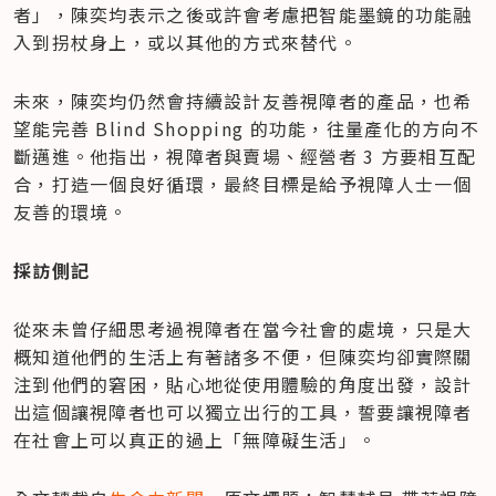
者」，陳奕均表示之後或許會考慮把智能墨鏡的功能融
入到拐杖身上，或以其他的方式來替代。
未來，陳奕均仍然會持續設計友善視障者的產品，也希
望能完善 Blind Shopping 的功能，往量產化的方向不
斷邁進。他指出，視障者與賣場、經營者 3 方要相互配
合，打造一個良好循環，最終目標是給予視障人士一個
友善的環境。
採訪側記
從來未曾仔細思考過視障者在當今社會的處境，只是大
概知道他們的生活上有著諸多不便，但陳奕均卻實際關
注到他們的窘困，貼心地從使用體驗的角度出發，設計
出這個讓視障者也可以獨立出行的工具，誓要讓視障者
在社會上可以真正的過上「無障礙生活」。