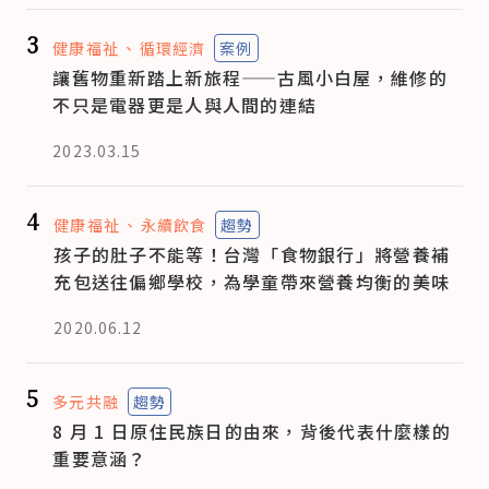
3
健康福祉
循環經濟
案例
讓舊物重新踏上新旅程——古風小白屋，維修的
不只是電器更是人與人間的連結
2023.03.15
4
健康福祉
永續飲食
趨勢
孩子的肚子不能等！台灣「食物銀行」將營養補
充包送往偏鄉學校，為學童帶來營養均衡的美味
2020.06.12
5
多元共融
趨勢
8 月 1 日原住民族日的由來，背後代表什麼樣的
重要意涵？