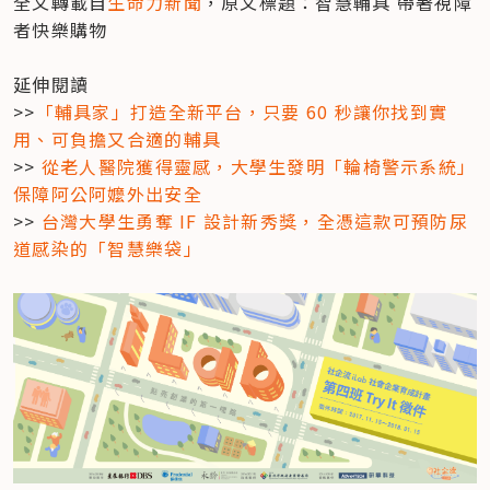
全文轉載自
生命力新聞
，原文標題：智慧輔具 帶著視障
者快樂購物

延伸閱讀

>>
「輔具家」打造全新平台，只要 60 秒讓你找到實
用、可負擔又合適的輔具
>> 
從老人醫院獲得靈感，大學生發明「輪椅警示系統」
保障阿公阿嬤外出安全
>> 
台灣大學生勇奪 IF 設計新秀獎，全憑這款可預防尿
道感染的「智慧樂袋」