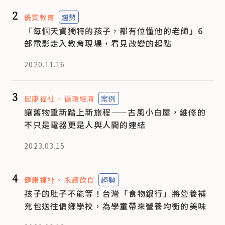
2
優質教育
趨勢
「每個天資獨特的孩子，都有位懂他的老師」6
部電影走入教育現場，看見改變的起點
2020.11.16
3
健康福祉
循環經濟
案例
讓舊物重新踏上新旅程——古風小白屋，維修的
不只是電器更是人與人間的連結
2023.03.15
4
健康福祉
永續飲食
趨勢
孩子的肚子不能等！台灣「食物銀行」將營養補
充包送往偏鄉學校，為學童帶來營養均衡的美味