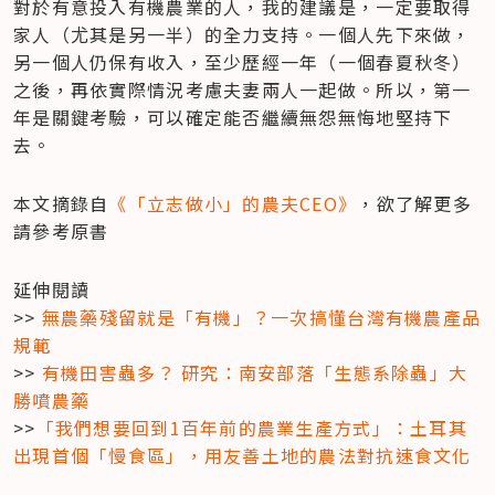
對於有意投入有機農業的人，我的建議是，一定要取得
家人（尤其是另一半）的全力支持。一個人先下來做，
另一個人仍保有收入，至少歷經一年（一個春夏秋冬）
之後，再依實際情況考慮夫妻兩人一起做。所以，第一
年是關鍵考驗，可以確定能否繼續無怨無悔地堅持下
去。
本文摘錄自
《「立志做小」的農夫CEO》
，欲了解更多
請參考原書
延伸閱讀

>> 
無農藥殘留就是「有機」？一次搞懂台灣有機農產品
規範
>> 
有機田害蟲多？ 研究：南安部落「生態系除蟲」大
勝噴農藥
>>
「我們想要回到1百年前的農業生產方式」：土耳其
出現首個「慢食區」，用友善土地的農法對抗速食文化