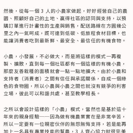
然後，從每一個 3 人的小農家做起，好好經營自己的農
園、照顧好自己的土地、贏得社區的認同與支持，以預
購訂單進行計畫性的生產與銷售，配送路線在方圓幾公
里之內一氣呵成，既可達到低碳、低旅程食材目標，也
能讓消費者吃到最新鮮、最安全、最信任的有機食物。
小農，小發展，不必做大，而是將這樣的模式一再複
製、擴散，直到每一個社區都有一個這樣的有機小農，
那麼友善栽種的面積就會一點一點地擴大。由於小農和
支持者（消費者）之間有信任與承諾關係，自成一個綠
色的食物圈，所以小農與小農之間也就沒有競爭的利害
立場，彼此可以和諧共處，甚至教學相長。
之所以會設計這樣的「小農」模式，當然也是基於這十
年來的親身經驗──因為做有機農業實在是非常辛苦，
所以一定要有一位親密伙伴的無怨無悔支持，若是能再
加上一名具有專業技能的幫農，3 人齊心協力就很完美