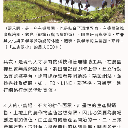
（頤禾園，是一座有機農園，也是結合了環境教育、有機農業推
廣與培訓、觀光（輕旅行與深度旅遊）、國際研習與交流，並兼
具文化與美學等多功能的休閒、體驗、教學示範型農園。來源：
《「立志做小」的農夫CEO》）
其次，是現代人才享有的科技和管理輔助工具。在農園
裡建置無線網路環境，將田間記錄即時上傳，建立行動
品質監控平台，還可遠端監看農園動態；架設網站，並
透過社群媒體，如： FB、LINE、部落格、直播等，進
行網路行銷與活動宣傳。
3 人的小農場，不大的耕作面積，計畫性的生產與銷
售，土地上的農作物產值當然有限，因此必須要為農場
創造附加價值，由生產有機農產品開始的一、二、三級
產業連動，提升至六級產業化的休閒農業，開創多元化