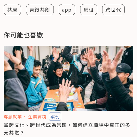
共居
青銀共創
app
房租
跨世代
你可能也喜歡
尊嚴就業
企業實踐
案例
當跨文化、跨世代成為常態，如何建立職場中真正的多
元共融？