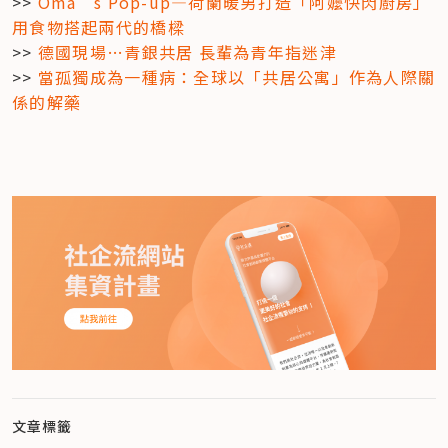
>> 
Oma’s Pop-up—荷蘭暖男打造「阿嬤快閃廚房」 
用食物搭起兩代的橋樑
>> 
德國現場…青銀共居 長輩為青年指迷津
>> 
當孤獨成為一種病：全球以「共居公寓」作為人際關
係的解藥
文章標籤