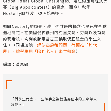
Global Ideas Global Challenges）及紐約應用程式大
賽（Big Apps contest）的贏家，而今年秋季
Nesterly將於波士頓開始營運。
如同Nesterly的願景，跨世代共居的概念也早已在全球
遍地開花。在美國俄亥俄州的克里夫蘭、芬蘭以及荷蘭
的養老院，均開放願意當志工換取便宜租金的學生入
住。（同場加映：
解決高房租問題！荷蘭推「跨代
屋」，讓學生用「陪伴老人」來付租金
）
編譯：黃思敏
「對學生而言，一些舉手之勞就能為屋中的長輩帶來
改變。」