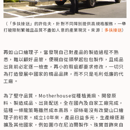
（「多扶接送」的許佐夫，針對不同障別提供高規格服務，一舉
打破限制繁雜且品質不盡如人意的產業現況。來源：
多扶接送
）
再如山口繪理子，當發現自己對產品的製造過程不熟
悉，難以顧好品管，便親自從頭學起包包製作，且成品
出貨前必定逐一檢查，再小的瑕疵都要求修改，一切只
為打造發展中國家的精品品牌，而不只是毛利低廉的代
工廠。

為了堅守品質，Motherhouse從種植黃麻、開發原
料、製造成品、出貨配送，全在國內及自家工廠完成，
這種一條龍策略雖然成本高昂，卻絲毫沒有改變山口繪
理子的初衷。成立10年來，產品日益多元，生產線逐漸
擴及其他國家，例如圍巾在尼泊爾製作、珠寶首飾來自