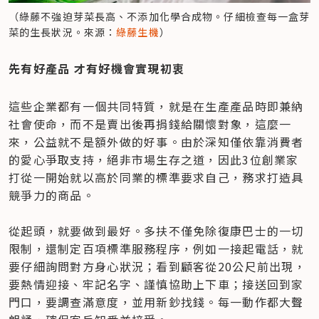
（綠藤不強迫芽菜長高、不添加化學合成物。仔細檢查每一盒芽
菜的生長狀況。來源：
綠藤生機
）
先有好產品 才有好機會實現初衷
這些企業都有一個共同特質，就是在生產產品時即兼納
社會使命，而不是賣出後再捐錢給關懷對象，這麼一
來，公益就不是額外做的好事。由於深知僅依靠消費者
的愛心爭取支持，絕非市場生存之道，因此3位創業家
打從一開始就以高於同業的標準要求自己，務求打造具
競爭力的商品。

從起頭，就要做到最好。多扶不僅免除復康巴士的一切
限制，還制定百項標準服務程序，例如一接起電話，就
要仔細詢問對方身心狀況；看到顧客從20公尺前出現，
要熱情迎接、牢記名字、謹慎協助上下車；接送回到家
門口，要調查滿意度，並用新鈔找錢。每一動作都大聲