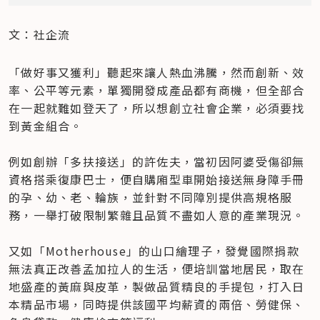
文：社企流
「做好事又獲利」聽起來讓人熱血沸騰，然而創新、效
率、公平等元素，單獨開發成產品都有商機，但全部合
在一起就難如登天了，所以想創立社會企業，必須要找
到黃金組合。

例如創辦「多扶接送」的許佐夫，當初因阿婆受傷卻無
資格搭乘復康巴士，便自購廂型車開始接送無身障手冊
的孕、幼、老、輪族，並針對不同障別提供高規格服
務，一舉打破限制繁雜且品質不盡如人意的產業現況。

又如「Motherhouse」的山口繪理子，發覺國際捐款
無法真正改善孟加拉人的生活，便培訓當地居民，取在
地盛產的黃麻與皮革，製做品質精良的手提包，打入日
本精品市場，同時提供該國平均薪資的兩倍、勞健保、