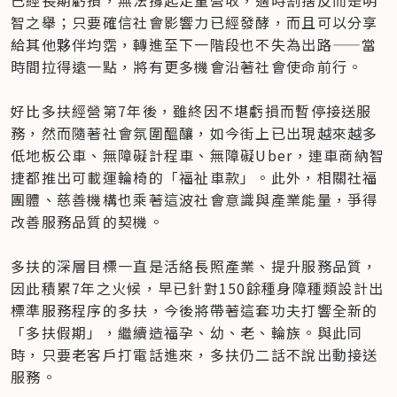
已經長期虧損，無法撐起足量營收，適時割捨反而是明
智之舉；只要確信社會影響力已經發酵，而且可以分享
給其他夥伴均霑，轉進至下一階段也不失為出路——當
時間拉得遠一點，將有更多機會沿著社會使命前行。

好比多扶經營第7年後，雖終因不堪虧損而暫停接送服
務，然而隨著社會氛圍醞釀，如今街上已出現越來越多
低地板公車、無障礙計程車、無障礙Uber，連車商納智
捷都推出可載運輪椅的「福祉車款」。此外，相關社福
團體、慈善機構也乘著這波社會意識與產業能量，爭得
改善服務品質的契機。

多扶的深層目標一直是活絡長照產業、提升服務品質，
因此積累7年之火候，早已針對150餘種身障種類設計出
標準服務程序的多扶，今後將帶著這套功夫打響全新的
「多扶假期」，繼續造福孕、幼、老、輪族。與此同
時，只要老客戶打電話進來，多扶仍二話不說出動接送
服務。