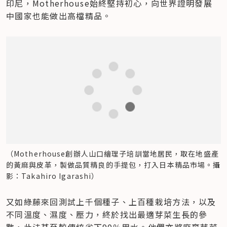
印尼，Motherhouse始終堅持初心，向世界證明發展
中國家也能做出高檔精品。
（Motherhouse創辦人山口繪理子培訓當地居民，取在地盛產
的黃麻與皮革，製做品質精良的手提包，打入日本精品市場。攝
影：Takahiro Igarashi）
又如綠藤來回測試上千個種子、上百種栽培方法，以及
不同溫度、濕度、壓力，終於找出最適芽菜生長的參
數，此法甚至較傳統省下90％用水。他們亦將廢棄芽菜