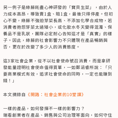
另一例子是綠藤耗盡心神研發的「寶貝生菜」，由於人
力成本高昂，導致賣1盒、賠1盒，最後只得停產。但初
心不變，綠藤不強迫芽菜長高、不添加化學合成物，若
消費者抱怨芽菜太過矮小，或化妝水冬天變得混濁、保
養品不是乳狀，團隊必定耐心告知這才是「真實」的樣
子。因此，綠藤的社會影響力不只體現在產品暢銷與
否，更在於改變了多少人的消費態度。
這3家社會企業，從不以社會使命號召消費，而是拿研
發能量證明社會使命值得買單，一如鄭涵睿所說：「只
要商業模式有效，追求社會使命的同時，一定也能賺到
錢！」
本文摘錄自
《開路：社會企業的10堂課》
一樣的產品，如何發揮不一樣的影響力？

端看創業者在產品、銷售與公司治理等面向，如何守住