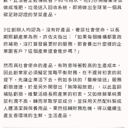
做成堆肥，垃圾送入回收系統，即將做出全球第一個具
碳足跡認證的芽菜產品。
3位創辦人均認為，沒有好產品，奢談社會使命。以長
期照顧產業為例，許佐夫指出：「如果每個機構都靠政
府補助，沒打算發展更好的服務，那會養出什麼樣的企
業跟客戶？這個產業還會進步嗎？」

然而具社會使命的產品，有時意味著較高的生產成本，
因此創業家必須擬定策略平衡財務，在不違背初衷的前
提下，先讓企業活下去。例如多扶的「醫療接送」服務
虧損連連，於是另外開發出「無障礙旅遊」，以此盈餘
補貼虧損，維繫活絡長照產業的初衷。又如綠藤單純賣
菜利潤不高，轉而萃取芽菜成分，並採用天然配料製成
人體清潔與保養用品，果然扭轉財務危機，得以繼續生
產友善環境的生鮮、生活產品。