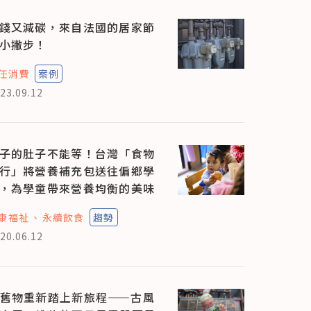
錢又減碳，來自法國的居家節
小撇步！
任消費
案例
23.09.12
子的肚子不能等！台灣「食物
行」將營養補充包送往偏鄉學
，為學童帶來營養均衡的美味
康福祉
永續飲食
趨勢
20.06.12
舊物重新踏上新旅程——古風