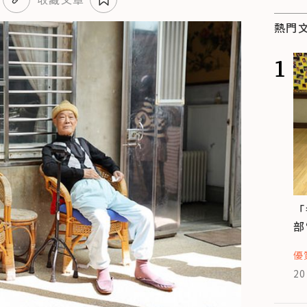
熱門
1
「
部
優
20