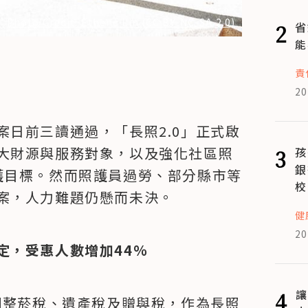
Photo Credit: Ethene Lin (CC BY-NC-SA 2.0)
2
省
能
責
20
日前三讀通過，「長照2.0」正式啟
大財源與服務對象，以及強化社區照
3
孩
銀
護目標。然而照護員過勞、部分縣市等
校
案，人力難題仍懸而未決。
健
20
定，受惠人數增加44％
4
讓
過調整菸稅、遺產稅及贈與稅，作為長照