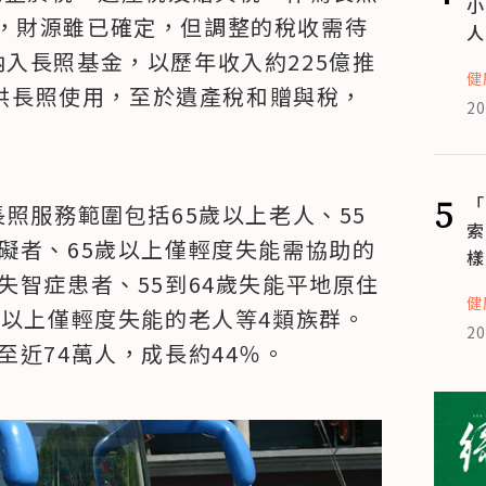
小
，財源雖已確定，但調整的稅收需待
人
入長照基金，以歷年收入約225億推
健
可提供長照使用，至於遺產稅和贈與稅，
20
5
「
照服務範圍包括65歲以上老人、55
索
礙者、65歲以上僅輕度失能需協助的
樣
失智症患者、55到64歲失能平地原住
健
歲以上僅輕度失能的老人等4類族群。
20
至近74萬人，成長約44％。