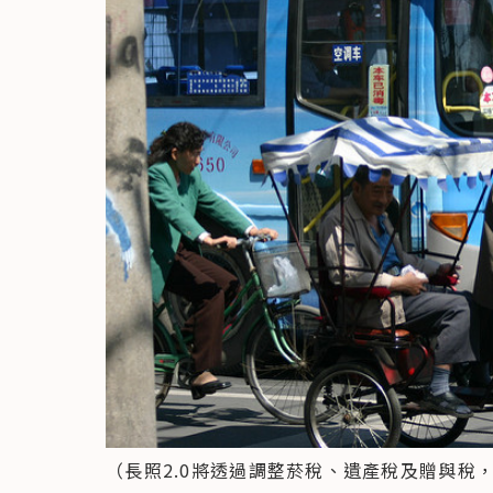
（長照2.0將透過調整菸稅、遺產稅及贈與稅