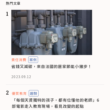
熱門文章
1
責任消費
案例
省錢又減碳，來自法國的居家節能小撇步！
2023.09.12
2
優質教育
趨勢
「每個天資獨特的孩子，都有位懂他的老師」6
部電影走入教育現場，看見改變的起點