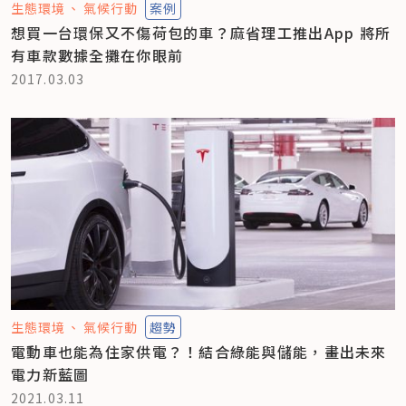
生態環境
氣候行動
案例
想買一台環保又不傷荷包的車？麻省理工推出App 將所
有車款數據全攤在你眼前
2017.03.03
生態環境
氣候行動
趨勢
電動車也能為住家供電？！結合綠能與儲能，畫出未來
電力新藍圖
2021.03.11