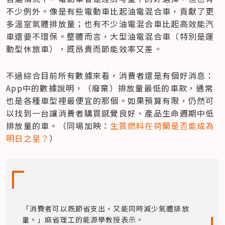
不少例外。像是有些電動車比起油電混合車，貢獻了更
多溫室氣體排放量；也有不少油電混合車比起高效能汽
車還要不環保。整體而言，大型油電混合車（特別是運
動型休旅車），既昂貴而節能效率又差。
不過綜合目前所有數據來看，消費者還是有個好消息：
App中的數據說明，（廢棄）排放量最低的車款，通常
也是各種車型裡最便宜的那個。如果預算有限，仍然可
以找到一台讓消費者購買感覺良好、產品生命週期中低
排放量的車。（同場加映：
生質燃料在荷蘭是否能成為
明日之星？
）
「消費者可以既節省支出，又能同時減少氣體排放
量。」麻省理工的能源學教授表示。