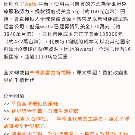
她創立了
watsi
平台，使用共同集資的方式為全世界醫
療服務努力。捐款額度從美金5元（約160元台幣）開
始，會直接投入全球醫療資源。儘管是以營利組織型態
經營公司，但是watsi已經募資到美金120萬元（約
3840萬台幣），並且營運成本只花了美金135000元
（約432萬台幣），代表每1塊錢的成本可以為其他國家
創造出9塊錢的醫療資源。因她的watsi，全球已經有16
個國家，超過1110病患受惠。
全文轉載自
草根影響力新視野
，原文標題：勇於改變世
界的千禧世代
延伸閱讀

>> 
平衡全球暖化的兩難
>> 
他記錄六年每一分鐘生活細節
>>
「說書人合作社」：年輕世代成為主講者，讓太平洋
故事被全世界聽見
>> 
熱血高中生辦「社企博覽會」，集眾人智慧Be The 