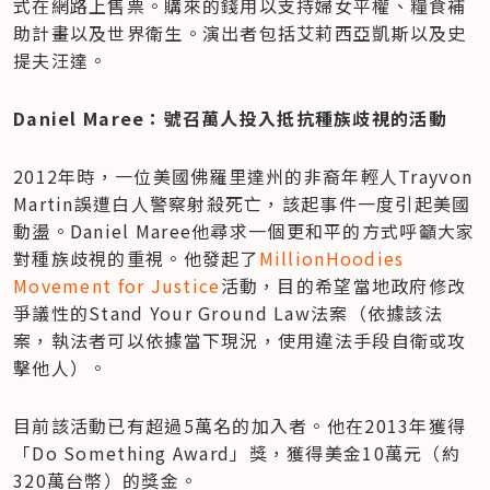
式在網路上售票。購來的錢用以支持婦女平權、糧食補
助計畫以及世界衛生。演出者包括艾莉西亞凱斯以及史
提夫汪達。
Daniel Maree：號召萬人投入抵抗種族歧視的活動
2012年時，一位美國佛羅里達州的非裔年輕人Trayvon 
Martin誤遭白人警察射殺死亡，該起事件一度引起美國
動盪。Daniel Maree他尋求一個更和平的方式呼籲大家
對種族歧視的重視。他發起了
MillionHoodies 
Movement for Justice
活動，目的希望當地政府修改
爭議性的Stand Your Ground Law法案（依據該法
案，執法者可以依據當下現況，使用違法手段自衛或攻
擊他人）。
目前該活動已有超過5萬名的加入者。他在2013年獲得
「Do Something Award」獎，獲得美金10萬元（約
320萬台幣）的獎金。