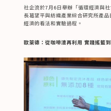
社企流於7月6日舉辦「循環經濟與
長葛望平與紡織產業綜合研究所產品
經濟的看法和實驗過程。
歐萊德：從咖啡渣再利用 實踐搖籃