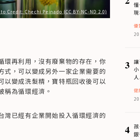
懂
to Credit: Chechi Peinado (CC BY-NC-ND 2.0)
現
優
20
循環再利用，沒有廢棄物的存在，你
3
讓
小
方式，可以變成另外一家企業需要的
人
可以變成洗髮精，寶特瓶回收後可以
被稱為循環經濟。
健
20
台灣已經有企業開始投入循環經濟的
4
孩
銀