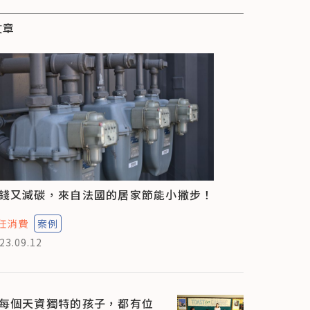
文章
錢又減碳，來自法國的居家節能小撇步！
任消費
案例
23.09.12
每個天資獨特的孩子，都有位