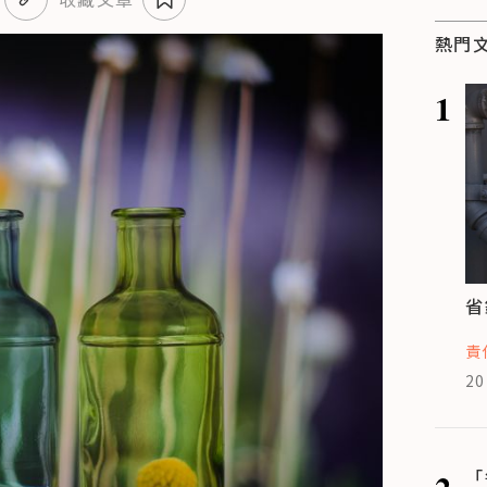
熱門
1
省
責
20
2
「