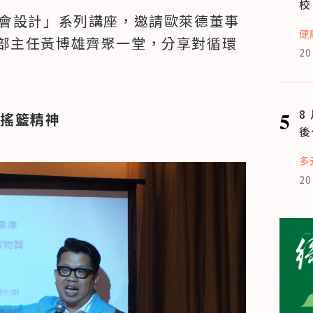
校
社會設計」系列講座，邀請歐萊德董事
健
部主任黃博雄齊聚一堂，分享對循環
20
5
8
到搖籃精神
後
多
20