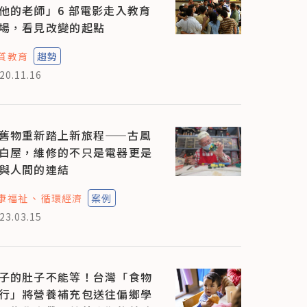
他的老師」6 部電影走入教育
場，看見改變的起點
質教育
趨勢
20.11.16
舊物重新踏上新旅程——古風
白屋，維修的不只是電器更是
與人間的連結
康福祉
循環經濟
案例
23.03.15
子的肚子不能等！台灣「食物
行」將營養補充包送往偏鄉學