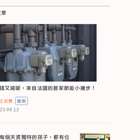
文章
錢又減碳，來自法國的居家節能小撇步！
任消費
案例
23.09.12
每個天資獨特的孩子，都有位