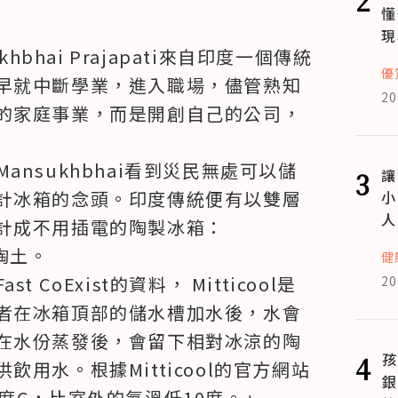
懂
現
ukhbhai Prajapati來自印度一個傳統
優
早就中斷學業，進入職場，儘管熟知
20
的家庭事業，而是開創自己的公司，
Mansukhbhai看到災民無處可以儲
3
讓
計冰箱的念頭。印度傳統便有以雙層
小
人
計成不用插電的陶製冰箱：
陶土。

健
oExist的資料， Mitticool是
20
者在冰箱頂部的儲水槽加水後，水會
在水份蒸發後，會留下相對冰涼的陶
4
孩
用水。根據Mitticool的官方網站
銀
度C，比室外的氣溫低10度。」