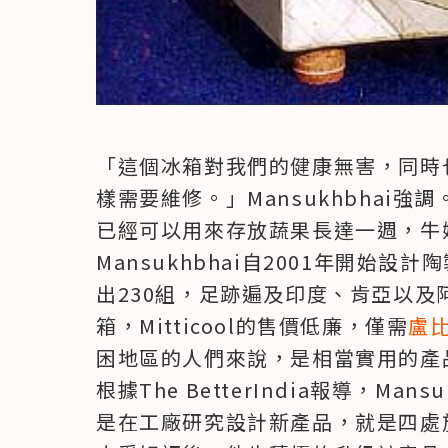
「這個冰箱對我們的健康無害，同時
樣需要維修。」Mansukhbhai強調
已經可以用來存放蔬果長達一週，牛奶
Mansukhbhai自2001年開始設計
出230組，足跡遍及印度、肯亞以
箱，Mitticool的售價低廉，僅需
盧比
困地區的人們來說，是相當實用的產品
根據The BetterIndia報導，Ma
是在工廠研究設計新產品，就是四處旅行