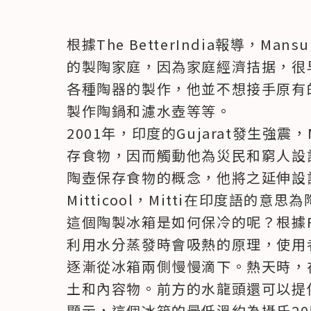
根據The BetterIndia報導，Mans
的製陶家庭，因為家庭經濟拮据，很
各種陶器的製作，他並不想接手原有
製作陶鍋和濾水壺等等。

2001年，印度的Gujarat發生強震，
存食物，因而觸動他為災民和窮人設
陶壺保存食物的概念，他將之延伸設
Mitticool，Mitti在印度語的意思為
這個陶製冰箱是如何保冷的呢？根據Fast C
利用水分蒸發時會吸熱的原理，使用
逐漸從冰箱兩側慢慢滴下。熱天時，
土和內容物。前方的水龍頭還可以提供飲
顯示，這個冰箱的最低溫約為攝氏20