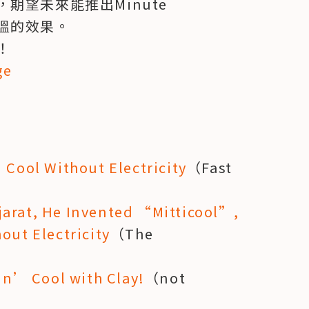
望未來能推出Minute 
降溫的效果。



ge
 Cool Without Electricity
（Fast 
arat, He Invented “Mitticool”, 
out Electricity
（The 
pin’ Cool with Clay!
（not 