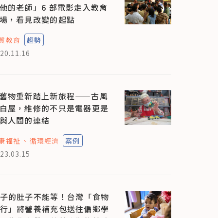
他的老師」6 部電影走入教育
場，看見改變的起點
質教育
趨勢
20.11.16
舊物重新踏上新旅程——古風
白屋，維修的不只是電器更是
與人間的連結
康福祉
循環經濟
案例
23.03.15
子的肚子不能等！台灣「食物
行」將營養補充包送往偏鄉學