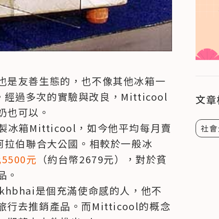
也是友善生態的，也不像其他冰箱一
。經過多次的實驗與改良，Mitticool
文章
也可以。

陶製冰箱Mitticool，如今他平均每月賣
社會
及阿拉伯聯合大公國。相較於一般冰
5500元
（約台幣2679元），對於貧
。

nsukhbhai是個充滿使命感的人，他不
去推銷產品。而Mitticool的概念