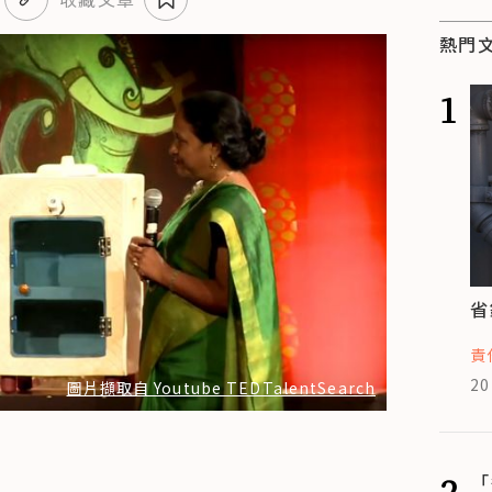
熱門
1
省
責
20
圖片擷取自 Youtube TEDTalentSearch
2
「