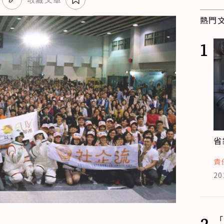
熱門
1
省
責
20
2
「