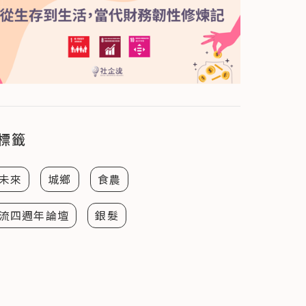
標籤
未來
城鄉
食農
流四週年論壇
銀髮