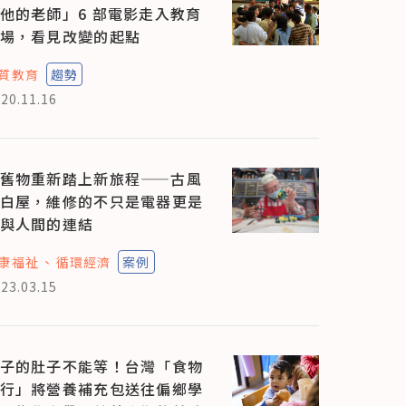
他的老師」6 部電影走入教育
場，看見改變的起點
質教育
趨勢
20.11.16
舊物重新踏上新旅程——古風
白屋，維修的不只是電器更是
與人間的連結
康福祉
循環經濟
案例
23.03.15
子的肚子不能等！台灣「食物
行」將營養補充包送往偏鄉學