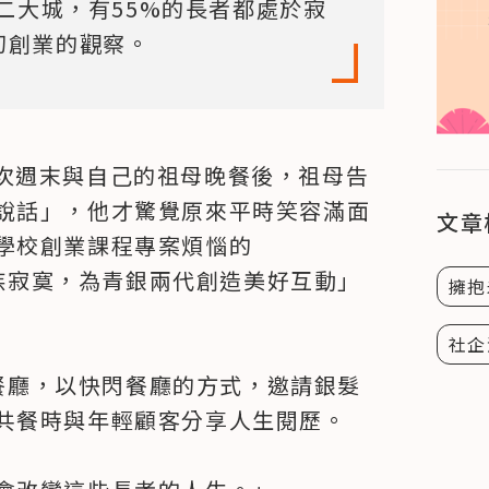
二大城，有55%的長者都處於寂
當初創業的觀察。
ks某次週末與自己的祖母晚餐後，祖母告
說話」，他才驚覺原來平時笑容滿面
文章
學校創業課程專案煩惱的
髮族寂寞，為青銀兩代創造美好互動」
擁抱
社企
的餐廳，以快閃餐廳的方式，邀請銀髮
共餐時與年輕顧客分享人生閱歷。
