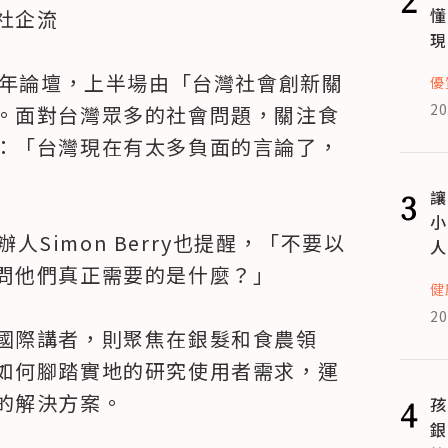
懂
企流

現
週年論壇，上半場由「台灣社會創新關
優
20
。面對台灣眾多的社會問題，關注食
：「台灣現在有太多負面的言論了，
3
讓
小
辦人Simon Berry也提醒，「不要以
人
問他們真正需要的是什麼？」

健
20
國際講者，則聚焦在銀髮和食農領
如何腳踏實地的研究使用者需求，運
的解決方案。
4
孩
銀