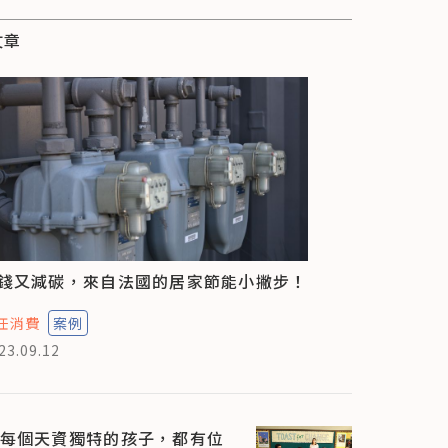
文章
錢又減碳，來自法國的居家節能小撇步！
任消費
案例
23.09.12
每個天資獨特的孩子，都有位