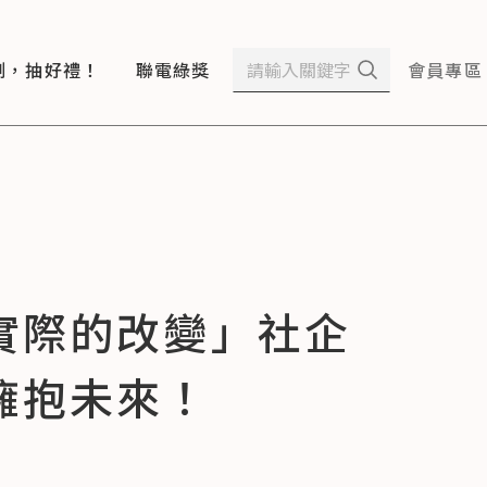
測，抽好禮！
聯電綠獎
會員專區
實際的改變」社企
擁抱未來！