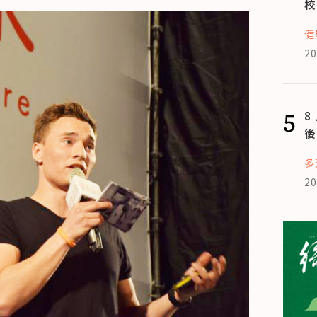
校
健
20
5
8
後
多
20