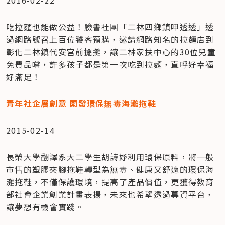
吃拉麵也能做公益！臉書社團「二林四鄉鎮呷透透」透
過網路號召上百位饕客預購，邀請網路知名的拉麵店到
彰化二林鎮代安宮前擺攤，讓二林家扶中心的30位兒童
免費品嚐，許多孩子都是第一次吃到拉麵，直呼好幸福
好滿足！
青年社企展創意 開發環保無毒海灘拖鞋
2015-02-14
長榮大學翻譯系大二學生胡詩妤利用環保原料，將一般
市售的塑膠夾腳拖鞋轉型為無毒、健康又舒適的環保海
灘拖鞋，不僅保護環境，提高了產品價值，更獲得教育
部社會企業創業計畫表揚，未來也希望透過募資平台，
讓夢想有機會實踐。