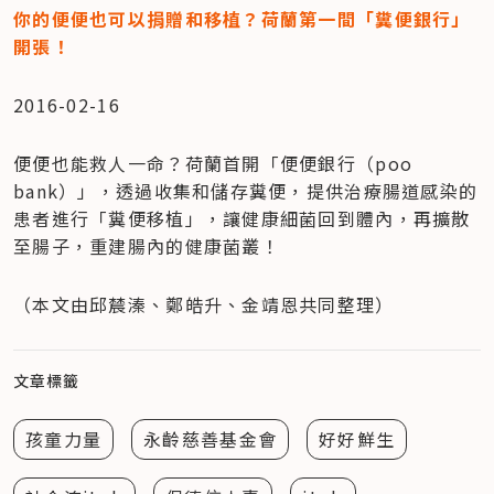
你的便便也可以捐贈和移植？荷蘭第一間「糞便銀行」
開張！
2016-02-16
便便也能救人一命？荷蘭首開「便便銀行（poo 
bank）」，透過收集和儲存糞便，提供治療腸道感染的
患者進行「糞便移植」，讓健康細菌回到體內，再擴散
至腸子，重建腸內的健康菌叢！
（本文由邱辳溱、鄭皓升、金靖恩共同整理）
文章標籤
孩童力量
永齡慈善基金會
好好鮮生