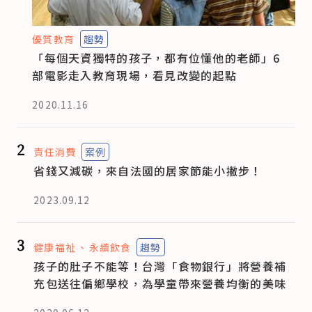
優質教育
趨勢
「每個天資獨特的孩子，都有位懂他的老師」6
部電影走入教育現場，看見改變的起點
2020.11.16
2
責任消費
案例
省錢又減碳，來自法國的居家節能小撇步！
2023.09.12
3
健康福祉
永續飲食
趨勢
孩子的肚子不能等！台灣「食物銀行」將營養補
充包送往偏鄉學校，為學童帶來營養均衡的美味