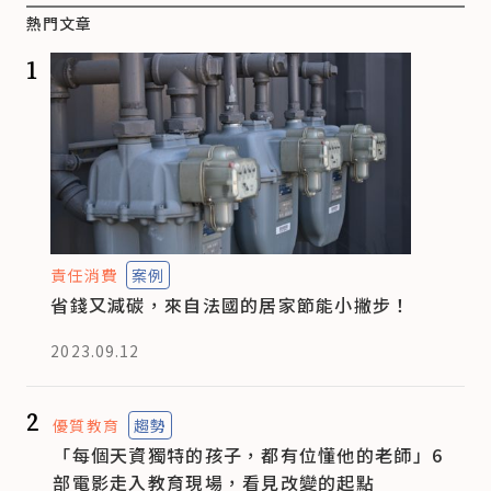
熱門文章
1
責任消費
案例
省錢又減碳，來自法國的居家節能小撇步！
2023.09.12
2
優質教育
趨勢
「每個天資獨特的孩子，都有位懂他的老師」6
部電影走入教育現場，看見改變的起點