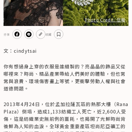
Photo Credit: 信報
分享
收藏
文：cindytsai 
你有想過身上穿的衣服是誰縫製的？亮晶晶的飾品又從
哪裡來？時尚、精品產業帶給人們美好的體驗，但也常
常與浪費、環境傷害畫上等號，更衝擊勞動人權與社會
道德問題。
2013年4月24日，位於孟加拉薩瓦區的熱那大樓（Rana 
Plaza）倒塌，造成1,133紡織工人死亡，近2,600人受
傷，這是紡織業史無前例的噩耗，也揭開了光鮮時尚背
後鮮為人知的血淚。全球黃金重要產區坦尚尼亞礦工的