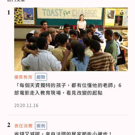
1
優質教育
趨勢
「每個天資獨特的孩子，都有位懂他的老師」6
部電影走入教育現場，看見改變的起點
2020.11.16
2
責任消費
案例
省錢又減碳，來自法國的居家節能小撇步！