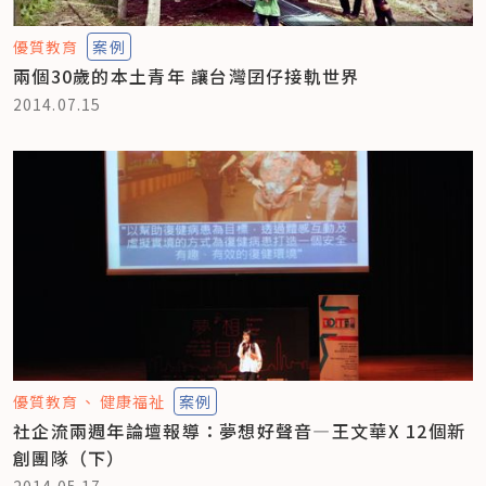
優質教育
案例
兩個30歲的本土青年 讓台灣囝仔接軌世界
2014.07.15
優質教育
健康福祉
案例
社企流兩週年論壇報導：夢想好聲音—王文華X 12個新
創團隊（下）
2014.05.17