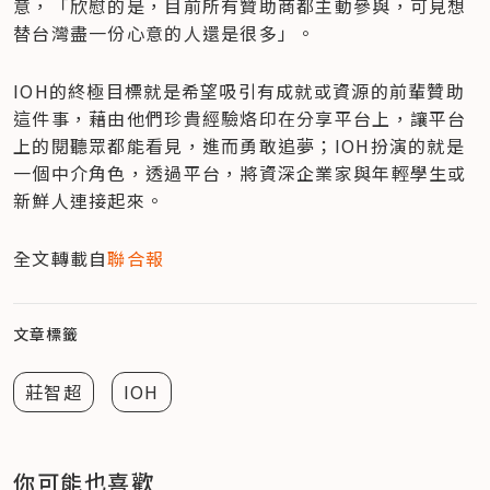
意，「欣慰的是，目前所有贊助商都主動參與，可見想
替台灣盡一份心意的人還是很多」。
IOH的終極目標就是希望吸引有成就或資源的前輩贊助
這件事，藉由他們珍貴經驗烙印在分享平台上，讓平台
上的閱聽眾都能看見，進而勇敢追夢；IOH扮演的就是
一個中介角色，透過平台，將資深企業家與年輕學生或
新鮮人連接起來。
全文轉載自
聯合報
文章標籤
莊智超
IOH
你可能也喜歡