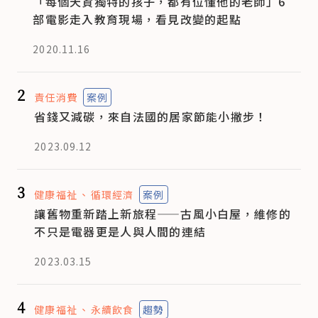
「每個天資獨特的孩子，都有位懂他的老師」6
部電影走入教育現場，看見改變的起點
2020.11.16
2
責任消費
案例
省錢又減碳，來自法國的居家節能小撇步！
2023.09.12
3
健康福祉
循環經濟
案例
讓舊物重新踏上新旅程——古風小白屋，維修的
不只是電器更是人與人間的連結
2023.03.15
4
健康福祉
永續飲食
趨勢