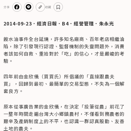
分享
收藏
2014-09-23．經濟日報．B4．經營管理．朱永光
餿水油事件全台延燒，許多知名廠商、百年老店相繼淪
陷，除了引發現行認證、監督機制的失靈問題外，消費
者該如何自救、重拾對於「吃」的信心，才是嚴峻的考
驗。
四年前由金欣儀（買買氏）所倡議的「直接跟農夫
買」，回歸到最初、最簡單的交易型態，不失為一個解
套良方。
原本從事廣告業的金欣儀，在決定「投筆從農」前花了
一整年時間走遍台灣大小鄉鎮農村，不僅看到務農者的
艱辛及產銷制度上的不平，也認識一群認真殷勤、友善
土地的農夫。