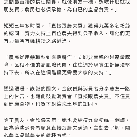
之間最直接的信任關係，就像朋友一樣，想吃什麼就找
朋友買；農民也必須承擔、為自已的產品負責。」
短短三年多時間，「直接跟農夫買」獲得九萬多名粉絲
的認同，齊力支持上百位農夫得到公平收入，讓他們更
有力量朝有機耕耘之路邁進。
「農民從用藥轉型到有機耕作，立即要面臨的是產量驟
降、品相不佳的高風險代價，往往迫於現實生計無法堅
持下去，所以在這個階段更需要大家的支持。」
透過溫暖、詼諧的圖文，金欣儀與消費者分享農友一路
上的甘苦，也藉此鼓勵消費者「直接跟農夫買」不僅買
到健康食物，也買下對這塊土地的認同。
除了農友，金欣儀表示，她也要給這九萬粉絲一個讚，
因為這些消費者願意直接跟農夫溝通，主動去了解、關
心農產品與農夫的耕種方式。