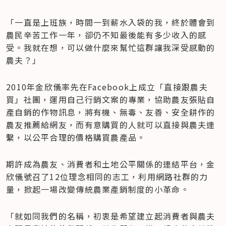
「一直是上班族，時間一到薪水入袋的我，終於體會到
農民辛苦工作一年，卻仍不知最後能有多少收入的感
受。我就在想，可以做什麼來幫忙這群讓我深受感動的
農夫？」
2010年金欣儀率先在Facebook上成立「直接跟農夫
買」社團，運用自己行銷文案的專業，協助農友張貼自
產自銷的作物訊息，將有機、無毒、友善、安全耕作的
農友推薦給網友，而有意購買的人就可以直接與農夫連
繫，以公平合理的價格購買農產品。
期許成為農友、消費者和土地公平關係的連結平台，金
欣儀號召了12位理念相同的志工，利用網路社群的力
量，掀起一場改變傳統農業產銷制度的小革命。
「就如同我們的名稱，初衷是希望建立起消費者與農夫