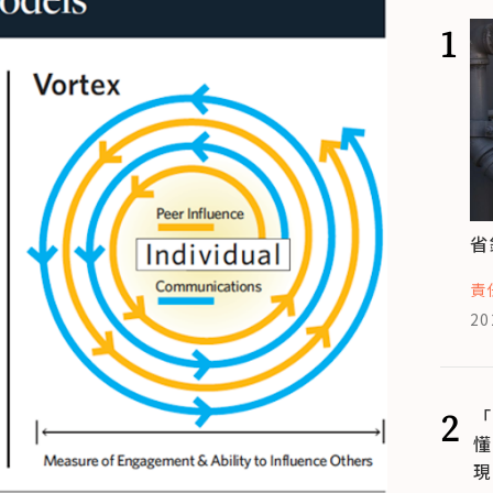
1
省
責
20
2
「
懂
現