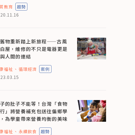
質教育
趨勢
20.11.16
舊物重新踏上新旅程——古風
白屋，維修的不只是電器更是
與人間的連結
康福祉
循環經濟
案例
23.03.15
子的肚子不能等！台灣「食物
行」將營養補充包送往偏鄉學
，為學童帶來營養均衡的美味
康福祉
永續飲食
趨勢