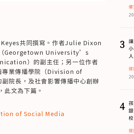
優
20
3
讓
 Keyes共同撰寫。作者Julie Dixon
小
etown University’s 
人
Communication）的副主任；另一位作者
健
業傳播學院（Division of 
20
tion）的副院長，及社會影響傳播中心創辦
，此文為下篇。
4
孩
銀
ion of Social Media
校
健