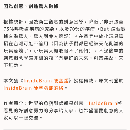
因為創意，創造驚人數據
根據統計，因為衛生觀念的創意宣導，降低了非洲孩童
75%呼吸道疾病的感染，以及70%的疾病（But 這個數
據有點驚人，驚人到令人懷疑）。在香皂中放小玩具這
招在台灣可能不管用（因為孩子們都已經被天花亂墜的
玩具寵壞了，小玩具大概收服不了他們），不過簡單的
創意概念就讓非洲的孩子有更好的未來，創意果然，天
下無敵。
本文獲《
InsideBrain 硬塞腦
》授權轉載，原文刊登於
InsideBrain 硬塞腦部落格
。
作者簡介：世界的角落到處都是創意，
InsideBrain
將
看見的好創意努力的分享給大家，也希望喜愛創意的大
家可以一起交流。