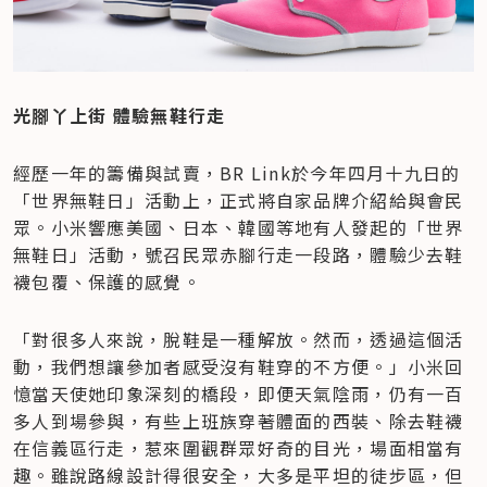
光腳丫上街 體驗無鞋行走
經歷一年的籌備與試賣，BR Link於今年四月十九日的
「世界無鞋日」活動上，正式將自家品牌介紹給與會民
眾。小米響應美國、日本、韓國等地有人發起的「世界
無鞋日」活動，號召民眾赤腳行走一段路，體驗少去鞋
襪包覆、保護的感覺。
「對很多人來說，脫鞋是一種解放。然而，透過這個活
動，我們想讓參加者感受沒有鞋穿的不方便。」小米回
憶當天使她印象深刻的橋段，即便天氣陰雨，仍有一百
多人到場參與，有些上班族穿著體面的西裝、除去鞋襪
在信義區行走，惹來圍觀群眾好奇的目光，場面相當有
趣。雖說路線設計得很安全，大多是平坦的徒步區，但