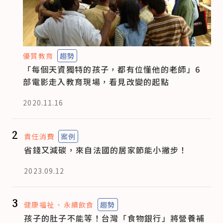
優質教育
趨勢
「每個天資獨特的孩子，都有位懂他的老師」6
部電影走入教育現場，看見改變的起點
2020.11.16
2
責任消費
案例
省錢又減碳，來自法國的居家節能小撇步！
2023.09.12
3
健康福祉
永續飲食
趨勢
孩子的肚子不能等！台灣「食物銀行」將營養補