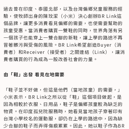
過去曾在印度、泰國北部，以及台灣偏鄉兒童服務的經
驗，使牧師出身的陳玟潔（小米）決心創辦BR Link這
個品牌，讓更多消費看見偏鄉的需要，也使需要幫助的
孩童受惠。當消費者購買一雙鞋的同時，世界角落有另
一個孩子也能穿上一雙合腳的新鞋，讓上學的路途不再
冒著髒污與受傷的風險。BR Link希望創造Buyer（消
費者）和Receiver（接受者）之間連結（Link），讓消
費者購買的行為成為一股改善社會的力量。
由「鞋」出發 看見在地需要
「鞋子並不好做，但這是他們（當地孩童）的需要，」
小米表示，BR Link之所以從「鞋」這個項目做起，是
因為相較於衣服、日用品，鞋子是偏鄉孩童較為缺乏的
物資。在印度孤兒院服務時，她看見當地孩子穿著印有
台灣小學校名的運動服，卻仍在上學的路途中，因為缺
少合腳的鞋子而弄得傷痕累累。因此，她以鞋子作為BR 