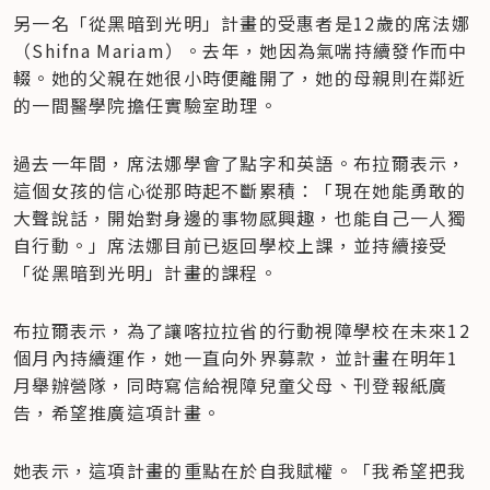
另一名「從黑暗到光明」計畫的受惠者是12歲的席法娜
（Shifna Mariam）。去年，她因為氣喘持續發作而中
輟。她的父親在她很小時便離開了，她的母親則在鄰近
的一間醫學院擔任實驗室助理。
過去一年間，席法娜學會了點字和英語。布拉爾表示，
這個女孩的信心從那時起不斷累積：「現在她能勇敢的
大聲說話，開始對身邊的事物感興趣，也能自己一人獨
自行動。」席法娜目前已返回學校上課，並持續接受
「從黑暗到光明」計畫的課程。
布拉爾表示，為了讓喀拉拉省的行動視障學校在未來12
個月內持續運作，她一直向外界募款，並計畫在明年1
月舉辦營隊，同時寫信給視障兒童父母、刊登報紙廣
告，希望推廣這項計畫。
她表示，這項計畫的重點在於自我賦權。「我希望把我