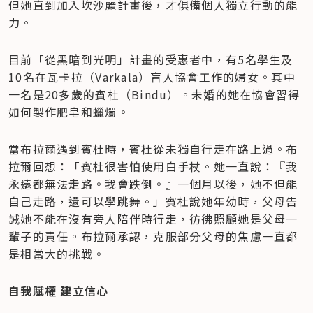
但她直到加入坎沙麗計畫後，才俱備個人獨立行動的能
力。
目前「從黑暗到光明」計畫的受惠者中，有5名學生及
10名在瓦卡拉（Varkala）盲人協會工作的婦女。其中
一名是20多歲的賓杜（Bindu）。未婚的她在協會習得
如何製作肥皂和蠟燭。
當布拉爾遇到賓杜時，賓杜從未獨自行走在路上過。布
拉爾回想：「賓杜很害怕使用白手杖。她一直說：『我
永遠都無法走路。我會跌倒。』一個月以後，她不但能
自己走路，還可以學跳舞。」賓杜說她年幼時，父母告
誡她不能在沒有旁人陪伴時行走，彷彿照顧她是父母一
輩子的責任。布拉爾承認，克服部分父母的焦慮一直都
是相當大的挑戰。
自我賦權 建立信心