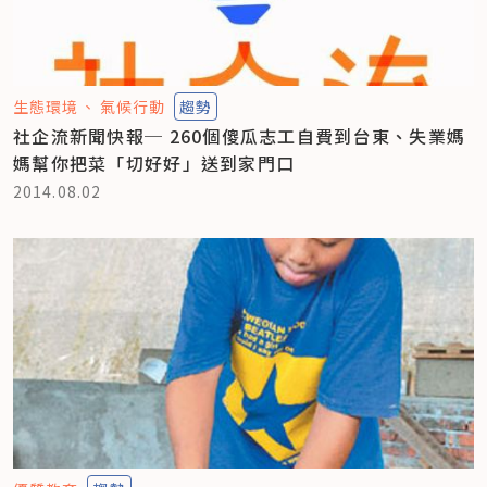
生態環境
氣候行動
趨勢
社企流新聞快報─ 260個傻瓜志工自費到台東、失業媽
媽幫你把菜「切好好」送到家門口
2014.08.02