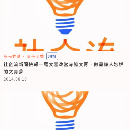
多元共融
責任消費
趨勢
社企流新聞快報─羅文嘉改當赤腳文青，做盡讓人嫉妒
的文青夢
2014.08.10