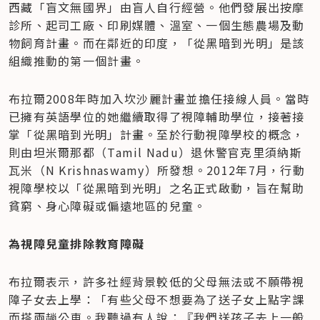
西藏「盲文無國界」由盲人自行經營。他們發展出按摩
診所、起司工廠、印刷媒體、溫室、一個生態農場及動
物飼育計畫。而在鄰近的印度，「從黑暗到光明」是該
組織推動的第一個計畫。
布拉爾2008年時加入坎沙麗計畫並擔任接線人員。當時
已擁有英語學位的她繼續取得了視障輔助學位，接著接
掌「從黑暗到光明」計畫。至於行動視障學校的概念，
則由坦米爾那都（Tamil Nadu）退休警官克里須納斯
瓦米（N Krishnaswamy）所發想。2012年7月，行動
視障學校以「從黑暗到光明」之名正式啟動，旨在幫助
貧窮、身心障礙或偏遠地區的兒童。
為視障兒童排除教育障礙
布拉爾表示，許多社經背景較低的父母無法或不願帶視
障子女去上學：「有些父母不想要為了送子女上點字課
而搭兩趟公車。我聽過有人說：『我們送孩子去上一般