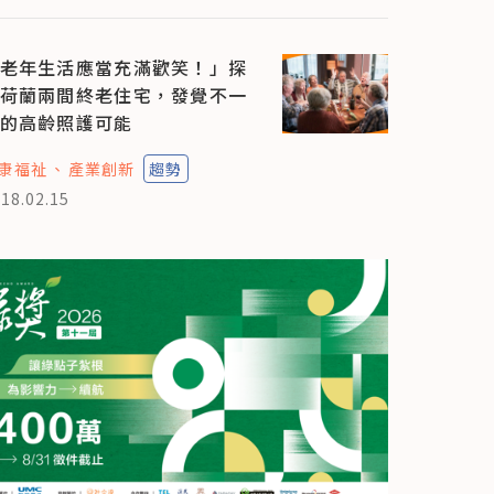
老年生活應當充滿歡笑！」探
荷蘭兩間終老住宅，發覺不一
的高齡照護可能
康福祉
產業創新
趨勢
18.02.15