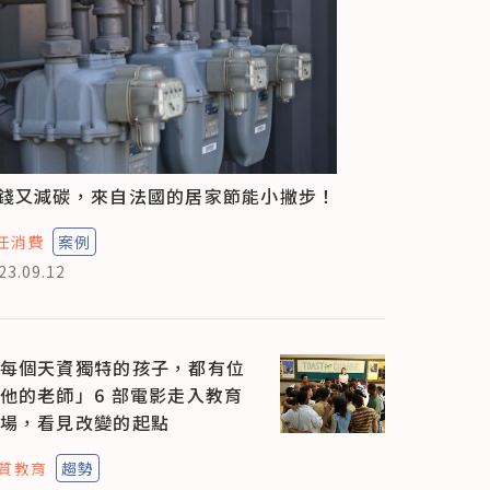
錢又減碳，來自法國的居家節能小撇步！
任消費
案例
23.09.12
每個天資獨特的孩子，都有位
他的老師」6 部電影走入教育
場，看見改變的起點
質教育
趨勢