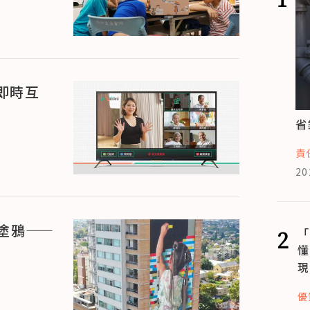
即時互
省
責
20
塗鴉——
2
「
懂
現
優