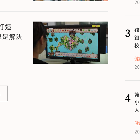
20
打造
3
孩
息是解決
銀
校
健
20
1
4
讓
小
人
健
20