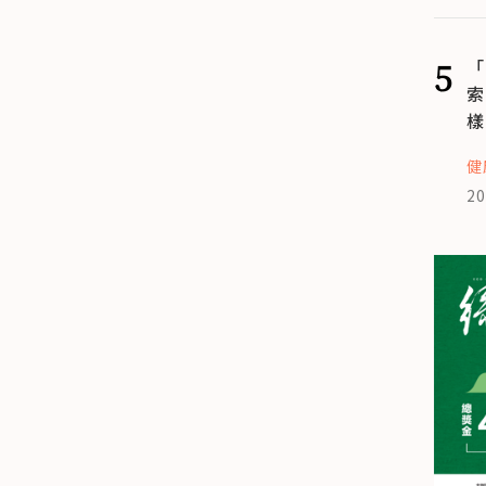
5
「
索
樣
健
20