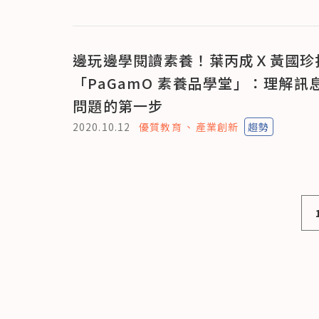
邊玩邊學閱讀素養！葉丙成Ｘ黃國珍
「PaGamO 素養品學堂」：理解訊
問題的第一步
2020.10.12
優質教育
產業創新
趨勢