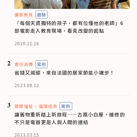
優質教育
趨勢
「每個天資獨特的孩子，都有位懂他的老師」6
部電影走入教育現場，看見改變的起點
2020.11.16
2
責任消費
案例
省錢又減碳，來自法國的居家節能小撇步！
2023.09.12
3
健康福祉
循環經濟
案例
讓舊物重新踏上新旅程——古風小白屋，維修的
不只是電器更是人與人間的連結
2023.03.15