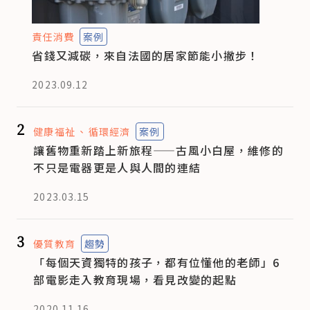
責任消費
案例
省錢又減碳，來自法國的居家節能小撇步！
2023.09.12
2
健康福祉
循環經濟
案例
讓舊物重新踏上新旅程——古風小白屋，維修的
不只是電器更是人與人間的連結
2023.03.15
3
優質教育
趨勢
「每個天資獨特的孩子，都有位懂他的老師」6
部電影走入教育現場，看見改變的起點
2020.11.16