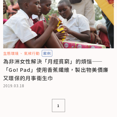
生態環境
氣候行動
案例
為非洲女性解決「月經貧窮」的煩惱——
「Go! Pad」使用香蕉纖維，製出物美價廉
又環保的月事衞生巾
2019.03.18
1