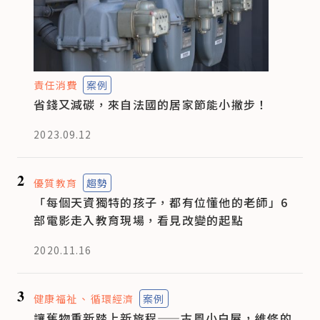
責任消費
案例
省錢又減碳，來自法國的居家節能小撇步！
2023.09.12
2
優質教育
趨勢
「每個天資獨特的孩子，都有位懂他的老師」6
部電影走入教育現場，看見改變的起點
2020.11.16
3
健康福祉
循環經濟
案例
讓舊物重新踏上新旅程——古風小白屋，維修的