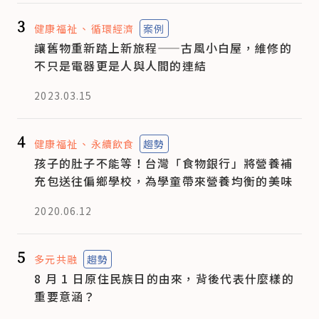
3
健康福祉
循環經濟
案例
讓舊物重新踏上新旅程——古風小白屋，維修的
不只是電器更是人與人間的連結
2023.03.15
4
健康福祉
永續飲食
趨勢
孩子的肚子不能等！台灣「食物銀行」將營養補
充包送往偏鄉學校，為學童帶來營養均衡的美味
2020.06.12
5
多元共融
趨勢
8 月 1 日原住民族日的由來，背後代表什麼樣的
重要意涵？