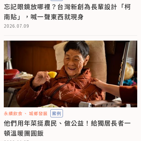
忘記眼鏡放哪裡？台灣新創為長輩設計「柯
南貼」，喊一聲東西就現身
2026.07.09
永續飲食
城鄉發展
案例
他們用年菜挺農民、做公益！給獨居長者一
頓溫暖團圓飯