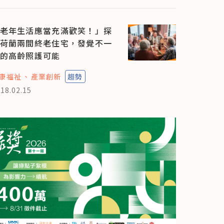
老年生活應當充滿歡笑！」探
荷蘭兩間終老住宅，發覺不一
的高齡照護可能
康福祉
產業創新
趨勢
18.02.15