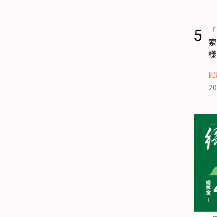
5
「
索
樣
健
20