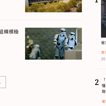
組織積極
省
責
20
2
「
1
懂
現
優