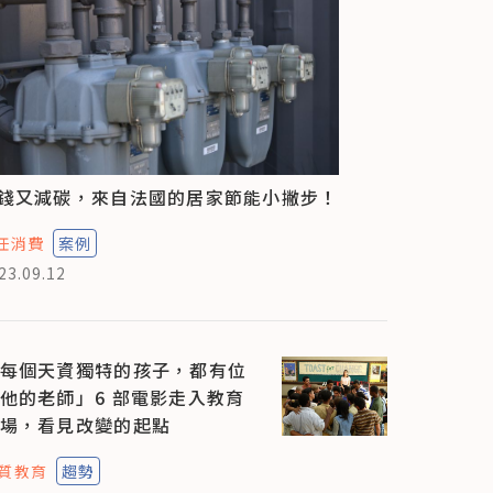
錢又減碳，來自法國的居家節能小撇步！
任消費
案例
23.09.12
每個天資獨特的孩子，都有位
他的老師」6 部電影走入教育
場，看見改變的起點
質教育
趨勢