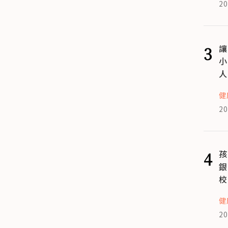
20
3
讓
小
人
健
20
4
孩
銀
校
健
20