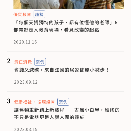
優質教育
趨勢
「每個天資獨特的孩子，都有位懂他的老師」6
部電影走入教育現場，看見改變的起點
2020.11.16
2
責任消費
案例
省錢又減碳，來自法國的居家節能小撇步！
2023.09.12
3
健康福祉
循環經濟
案例
讓舊物重新踏上新旅程——古風小白屋，維修的
不只是電器更是人與人間的連結
2023.03.15