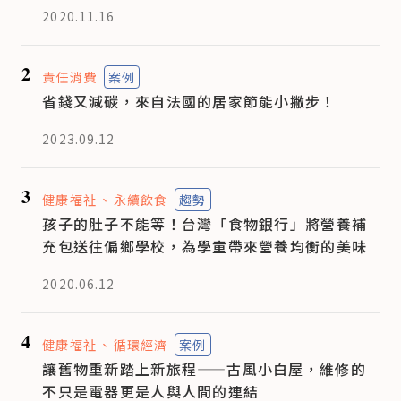
2020.11.16
2
責任消費
案例
省錢又減碳，來自法國的居家節能小撇步！
2023.09.12
3
健康福祉
永續飲食
趨勢
孩子的肚子不能等！台灣「食物銀行」將營養補
充包送往偏鄉學校，為學童帶來營養均衡的美味
2020.06.12
4
健康福祉
循環經濟
案例
讓舊物重新踏上新旅程——古風小白屋，維修的
不只是電器更是人與人間的連結