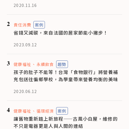
2020.11.16
2
責任消費
案例
省錢又減碳，來自法國的居家節能小撇步！
2023.09.12
3
健康福祉
永續飲食
趨勢
孩子的肚子不能等！台灣「食物銀行」將營養補
充包送往偏鄉學校，為學童帶來營養均衡的美味
2020.06.12
4
健康福祉
循環經濟
案例
讓舊物重新踏上新旅程——古風小白屋，維修的
不只是電器更是人與人間的連結