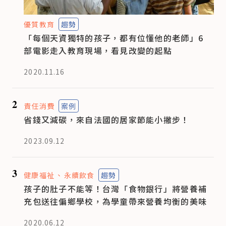
優質教育
趨勢
「每個天資獨特的孩子，都有位懂他的老師」6
部電影走入教育現場，看見改變的起點
2020.11.16
2
責任消費
案例
省錢又減碳，來自法國的居家節能小撇步！
2023.09.12
3
健康福祉
永續飲食
趨勢
孩子的肚子不能等！台灣「食物銀行」將營養補
充包送往偏鄉學校，為學童帶來營養均衡的美味
2020.06.12