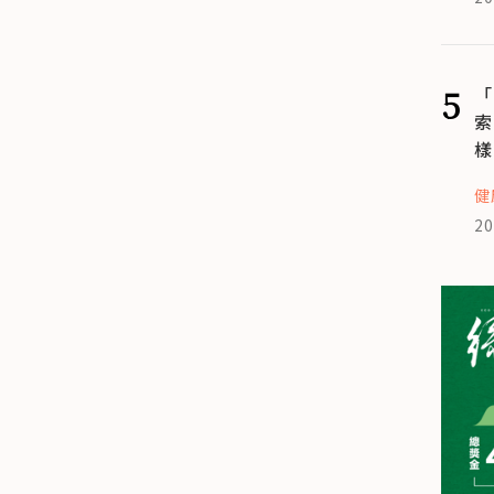
5
「
索
樣
健
20