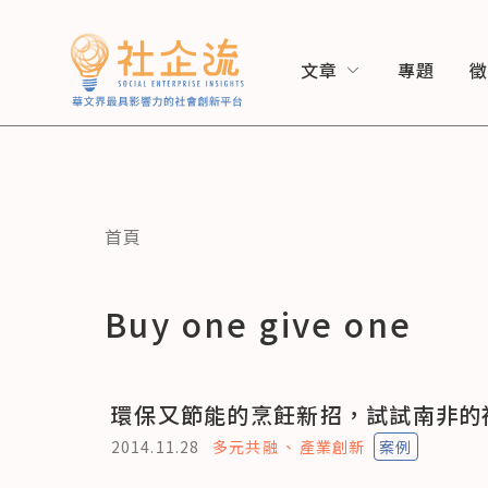
文章
專題
首頁
Buy one give one
環保又節能的烹飪新招，試試南非的
2014.11.28
多元共融
產業創新
案例