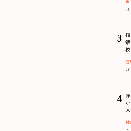
責
20
3
孩
銀
校
健
20
4
讓
小
人
健
20