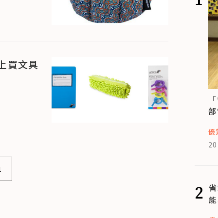
上買文具
「
部
優
20
1
2
省
能