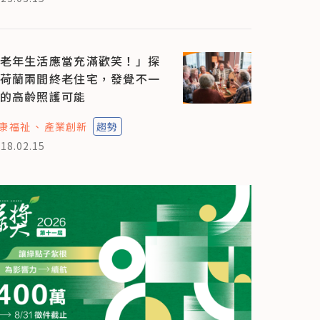
老年生活應當充滿歡笑！」探
荷蘭兩間終老住宅，發覺不一
的高齡照護可能
康福祉
產業創新
趨勢
18.02.15