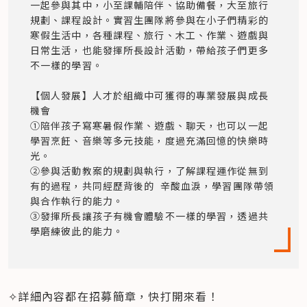
一起參與其中，小至課輔陪伴、協助備餐，大至旅行
規劃、課程設計。實習生團隊將參與在小子們精彩的
寒假生活中，各種課程、旅行、木工、作業、遊戲與
日常生活，也能發揮所長設計活動，帶給孩子們更多
不一樣的學習。

【個人發展】人才於組織中可獲得的專業發展與成長
機會

①陪伴孩子寫寒暑假作業、遊戲、聊天，也可以一起
學習烹飪、音樂等多元技能，度過充滿回憶的快樂時
光。

②參與活動教案的規劃與執行，了解課程運作從無到
有的過程，共同經歷背後的  辛酸血淚，學習團隊帶領
與合作執行的能力。 

③發揮所長讓孩子有機會體驗不一樣的學習，透過共
學磨練彼此的能力。
✧詳細內容都在招募簡章，快打開來看！ 