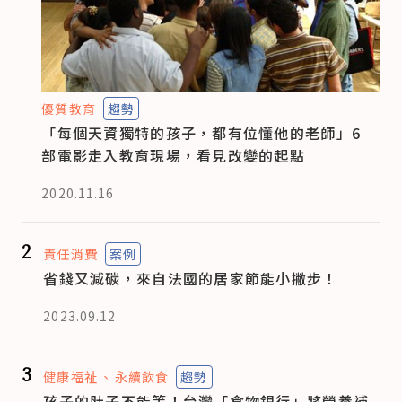
優質教育
趨勢
「每個天資獨特的孩子，都有位懂他的老師」6
部電影走入教育現場，看見改變的起點
2020.11.16
2
責任消費
案例
省錢又減碳，來自法國的居家節能小撇步！
2023.09.12
3
健康福祉
永續飲食
趨勢
孩子的肚子不能等！台灣「食物銀行」將營養補