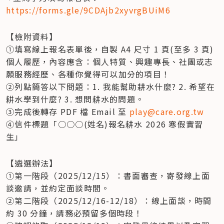
https://forms.gle/9CDAjb2xyvrgBUiM6
【檢附資料】

①填寫線上報名表單後，自製 A4 尺寸 1 頁(至多 3 頁)
個人履歷，內容應含：個人特質、興趣專長、社團或志
願服務經歷、各種你覺得可以加分的項目！ 

②列點簡答以下問題：1. 我能幫助耕水什麼? 2. 希望在
耕水學到什麼? 3. 想問耕水的問題。 

③完成後轉存 PDF 檔 Email 至 
play@care.org.tw
④信件標題「○○○(姓名)報名耕水 2026 寒假實習
生」  
【遴選辦法】

①第一階段（2025/12/15）：書面審查，寄發線上面
談邀請，並約定面談時間。

②第二階段（2025/12/16-12/18）：線上面談，時間
約 30 分鐘，請務必預留多個時段！
