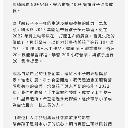
累績服務 50+ 家庭，安心供餐 400+ 餐讓孩子健康成
長。 

以「給孩子不一樣的生活及編織夢想的能力」為起
頭，耕水於 2017 年開始帶著孩子多元學習，更在 
2022 年將主軸聚焦在「打開生命的廣度，看見失敗的
價值」。累計至今，以倍力計畫帶著孩子進行 10+ 場
旅行、創作 20+ 木工作品﻿、邀請 50+ 職業講座、辦理 
20+ 技能學習課程、學習 200 小時音樂，與孩子進行 
20+ 集會提案。 

成為自給自足的社會企業，是耕水小子的夢想與願
景。從志耕農、耕水食堂開始，我們透過志工服務營
隊與美味的披薩，培訓孩子與人互動的技能。2022 
年，我們更收攏了手中掌握的技能，成立了木工坊－
－后里自造所，希望透過多元探索，逐步帶領小子成
為自信且有一技之長的人。

【職位】人才於組織及社會將發揮的影響

陪伴孩子是耕水小子的核心，期待實習生可以與我們