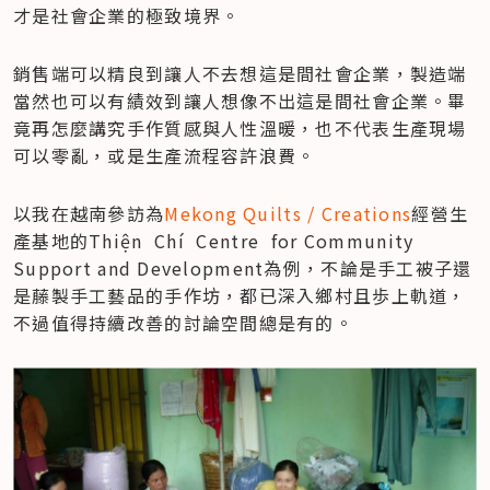
才是社會企業的極致境界。
銷售端可以精良到讓人不去想這是間社會企業，製造端
當然也可以有績效到讓人想像不出這是間社會企業。畢
竟再怎麼講究手作質感與人性溫暖，也不代表生產現場
可以零亂，或是生產流程容許浪費。
以我在越南參訪為
Mekong Quilts / Creations
經營生
產基地的Thiện  Chí  Centre  for Community 
Support and Development為例，不論是手工被子還
是藤製手工藝品的手作坊，都已深入鄉村且歩上軌道，
不過值得持續改善的討論空間總是有的。