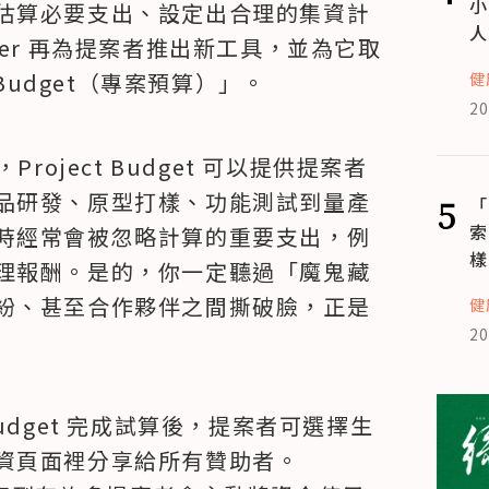
小
估算必要支出、設定出合理的集資計
人
arter 再為提案者推出新工具，並為它取
Budget（專案預算）」。
健
20
，Project Budget 可以提供提案者
品研發、原型打樣、功能測試到量產
5
「
索
時經常會被忽略計算的重要支出，例
樣
理報酬。是的，你一定聽過「魔鬼藏
紛、甚至合作夥伴之間撕破臉，正是
健
20
ect Budget 完成試算後，提案者可選擇生
資頁面裡分享給所有贊助者。