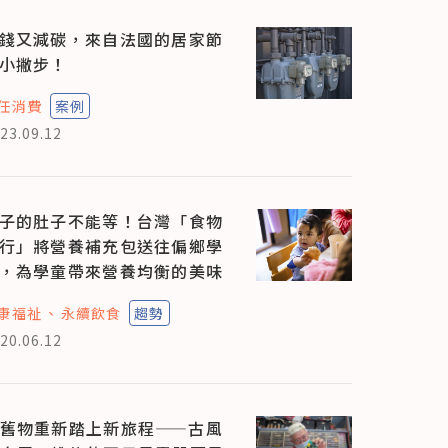
錢又減碳，來自法國的居家節
小撇步！
任消費
案例
23.09.12
子的肚子不能等！台灣「食物
行」將營養補充包送往偏鄉學
，為學童帶來營養均衡的美味
康福祉
永續飲食
趨勢
20.06.12
舊物重新踏上新旅程——古風