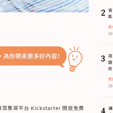
Photo Credit: Adeolu Eletu
2
省
能
責
20
3
孩
銀
校
健
20
集資平台 Kickstarter 開放免費
4
讓