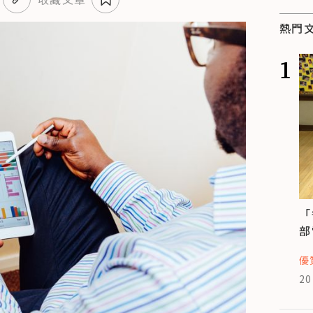
熱門
1
「
部
優
20