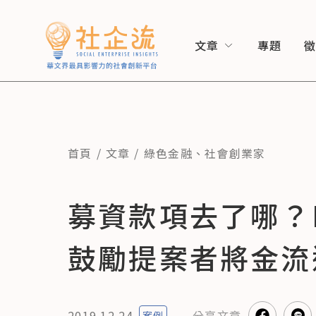
文章
專題
首頁
文章
綠色金融
、
社會創業家
募資款項去了哪？Ki
鼓勵提案者將金流
2019.12.24
分享
文章
案例