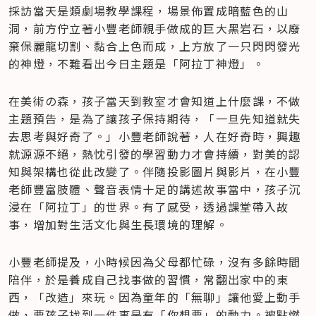
採訪當天是類劇場教學課程，場景佈置成暗藍色的山
洞，前方佇立著小豐老師親手做成的巨大黑岩石，以廢
棄保麗龍切割、黏合上色而成，上方放了一只閃閃發光
的神燈，不難看出今日主題是「阿拉丁神燈」。
在美術の森，孩子當天到教室才會知道上什麼課，不做
主題預告，是為了讓孩子保持期待，「一旦先知道就失
去思考與好奇了。」小豐老師說著，人在好奇時，興趣
就源源不絕，熱忱引發的學習動力才會持續，對美的認
知與架構也從此改變了。伴隨投影圖片與影片，在小豐
老師豐富肢體、聲音表情十足的講述故事當中，孩子沉
浸在「阿拉丁」的世界。有了感受，透過課堂帶入故
事，增加對生活文化與生長環境的理解。
小豐老師提及，小時候因為父母都忙碌，沒有多餘時間
陪伴，於是養成自己找事做的習慣，常翻出家中的東
西，「改造」來玩。因為童年的「無聊」讓他愛上動手
做，要孩子找到一件事是有「你想要」的動力。被點燃