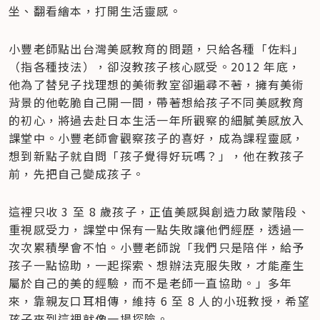
坐、翻看繪本，打開生活靈感。
小豐老師點出台灣美感教育的問題，只給各種「佐料」
（指各種技法），卻沒教孩子核心感受。2012 年底，
他為了替兒子找理想的美術教室卻遍尋不著，擁有美術
背景的他乾脆自己開一間，帶著想給孩子不同美感教育
的初心，將過去赴日本生活一年所觀察的細膩美感放入
課堂中。小豐老師會觀察孩子的喜好，成為課程靈感，
想到新點子就自問「孩子覺得好玩嗎？」，他在教孩子
前，先把自己變成孩子。
這裡只收 3 至 8 歲孩子，正值美感與創造力啟蒙階段、
重視感受力，課堂中保有一點失敗讓他們經歷，透過一
次次累積學會不怕。小豐老師說「我們只是陪伴，給予
孩子一點協助，一起探索、想辦法克服失敗，才能產生
屬於自己的美的經驗，而不是老師一直協助。」多年
來，靠親友口耳相傳，維持 6 至 8 人的小班教授，希望
孩子來到這裡就像一場探險。