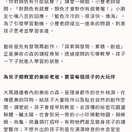
「你對顏色有什麼感覺？」課堂一開始，小豐老師提
問，「對顏色有感覺，顏色才會對你有感覺喔！」小朋
友七嘴八舌的回應，「藍色冷冷的、很涼快、像海」。
為了引發學習動機，小豐老師提出一連串的問題，刺激
孩子思考並學習表達。
藝術是先有發現再創作，「探索與發現、累積、創造」
正是美術の森的課程骨架，透過提問的引導教學，孩子
一下子就進入學習的狀態。
為兒子開教室的美術老爸，要當每個孩子的大玩伴
大馬路邊巷內的美術の森，是隱身都市的世外桃源，在
傳遞美的同時，給孩子大量陪伴以及貼近自然的創作空
間。課堂前，孩子會提早到教室，去頂樓的祕密花園盪
鞦韆、曬太陽，也會到另一旁的小小珍稀動物園，與蜥
蜴、烏龜、爬蟲類打招呼，有時牠們甚至變身孩子的課
堂夥伴；不想外出的孩子則是在滿滿綠意的休息室坐