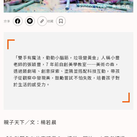
Photo Credit: 美術の森
分享
收藏
「雙手有魔法，動動小腦筋，垃圾變黃金」人稱小豐
老師的張穎豐，7 年前自創美學教室──美術の森，
透過類劇場、創意探索、塗鴉並搭配科技互動，帶孩
子從觀察中發現美，鼓勵嘗試不怕失敗，培養孩子對
於生活的感受力。
親子天下／文：楊若晨