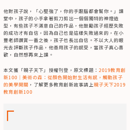
他對孩子說，「心堅強了，你的手跟腦都會幫你。」課
堂中，孩子的小手拿著剪刀剪出一個個獨特的神燈造
型，有些孩子不滿意自己的作品，他鼓勵孩子經歷失敗
的成功才有自信，因為自己也是這樣失敗過來的，在小
豐老師讚賞一番之後，孩子也長出自信。不以大人的眼
光去評斷孩子作品，他善用孩子的感受，當孩子真心喜
歡，自然想再來上課。
本文獲「親子天下」授權刊登，原文標題：
2019教育創
新100｜美術の森：從顏色開始對生活有感，觸動孩子
的美學開關
，了解更多教育創新故事請上
親子天下2019
教育創新100 