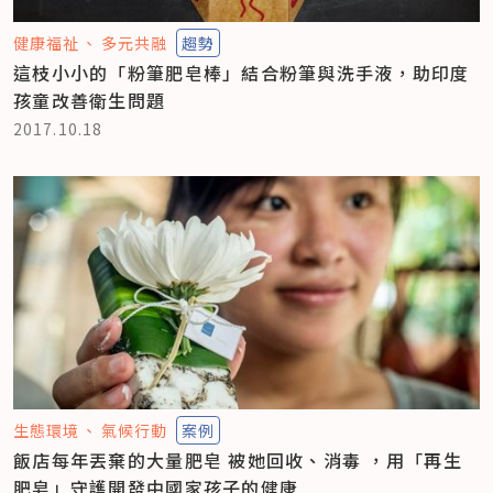
健康福祉
多元共融
趨勢
這枝小小的「粉筆肥皂棒」結合粉筆與洗手液，助印度
孩童改善衛生問題
2017.10.18
生態環境
氣候行動
案例
飯店每年丟棄的大量肥皂 被她回收、消毒 ，用「再生
肥皂」守護開發中國家孩子的健康