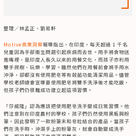
整理／林孟正、劉易軒
Motive
商業洞察
報導指出，在印度，每天超過 1 千名
兒童因為手部衛生問題引起疾病而去世。用手將食物送
進嘴裡，是印度人長久以來的用餐文化，而孩子亦利用
雙手爬樹、玩樂、學習。雖然他們在用餐前會將手用水
沖淨，卻都沒有使用肥皂等有殺菌功能清潔用品。儘管
學校老師總會宣導要使用肥皂將雙手洗淨後才能吃飯，
但孩子們仍很難成功建立起這項習慣。
「莎威隆」認為應該把使用肥皂洗手變成日常習慣。他
們注意到在印度農村的學校，孩子們仍然使用黑板與粉
筆，因此發明了一款粉筆末和皂粒結合的產品，當孩子
們在洗手時，沖濕手上的粉筆灰，就會自動變成洗手