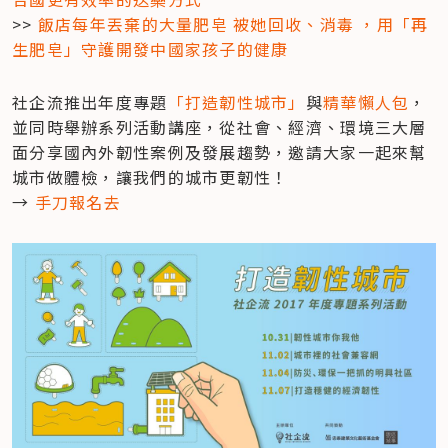
>>
 飯店每年丟棄的大量肥皂 被她回收、消毒 ，用「再
生肥皂」守護開發中國家孩子的健康
社企流推出年度專題
「打造韌性城市」
與
精華懶人包
，
並同時舉辦系列活動講座，從社會、經濟、環境三大層
面分享國內外韌性案例及發展趨勢，邀請大家一起來幫
城市做體檢，讓我們的城市更韌性！

→ 
手刀報名去