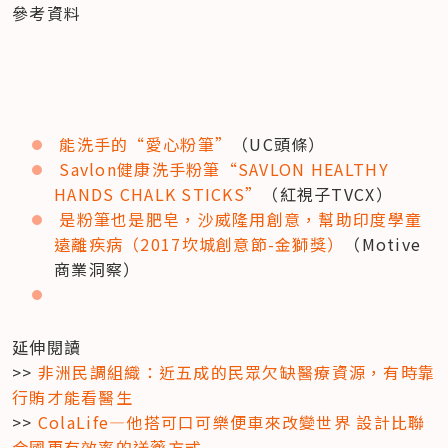
參考資料
能洗手的“愛心粉筆”
（UC頭條）
Savlon健康洗手粉筆“SAVLON HEALTHY 
HANDS CHALK STICKS”
（紅視子TVCX）
是粉筆也是肥皂，沙威隆用創意，幫助印度學童
遠離疾病（2017坎城創意節-金獅獎）
（Motive
商業洞察）
延伸閱讀

>> 
非洲民調組織：近五成的民眾欠缺醫療資源，有時靠
行賄才能看醫生
>>
 ColaLife—他搭可口可樂便車來改變世界 設計比聯
合國更有效率的送藥方式