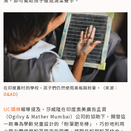
液，即可幫助孩子徹底清潔雙手。
在印度農村的學校，孩子們仍然使用黑板與粉筆。（來源：
D&AD
）
UC
頭條
報導提及，莎威隆在印度奧美廣告孟買
（Ogilvy & Mather Mumbai）公司的協助下，開發這
一款專為學齡兒童設計的「粉筆肥皂棒」，巧妙地利用
小朋友們使用粉筆寫字的習慣，將肥皂粉與粉筆結合。