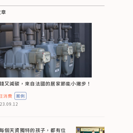
文章
錢又減碳，來自法國的居家節能小撇步！
任消費
案例
23.09.12
每個天資獨特的孩子，都有位