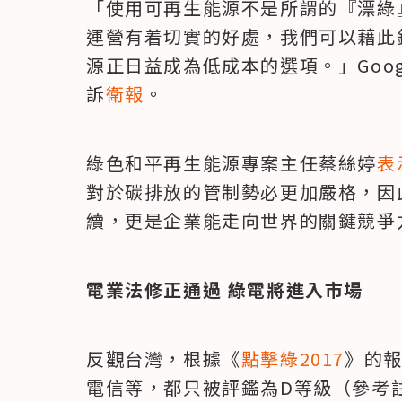
「使用可再生能源不是所謂的『漂綠』（
運營有着切實的好處，我們可以藉此
源正日益成為低成本的選項。」Googl
訴
衛報
。
綠色和平再生能源專案主任蔡絲婷
表
對於碳排放的管制勢必更加嚴格，因
續，更是企業能走向世界的關鍵競爭
電業法修正通過 綠電將進入市場
反觀台灣，根據《
點擊綠2017
》的
電信等，都只被評鑑為D等級（參考註