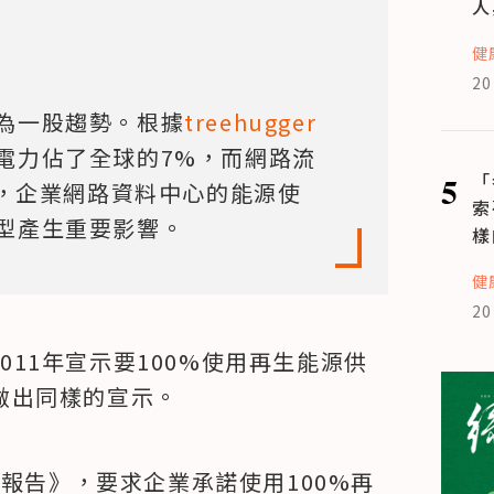
人
健
20
為一股趨勢。根據
treehugger
電力佔了全球的7%，而網路流
5
「
此，企業網路資料中心的能源使
索
型產生重要影響。
樣
健
20
於2011年宣示要100%使用再生能源供
年做出同樣的宣示。
報告》，要求企業承諾使用100%再