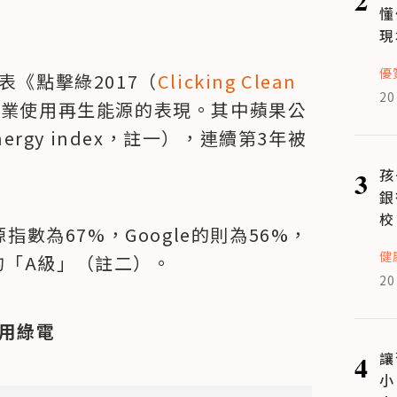
懂
現
優
表《點擊綠2017（
Clicking Clean 
20
企業使用再生能源的表現。其中蘋果公
ergy index，註一），連續第3年被
3
孩
銀
校
指數為67%，Google的則為56%，
健
的「A級」（註二）。
20
使用綠電
4
讓
小