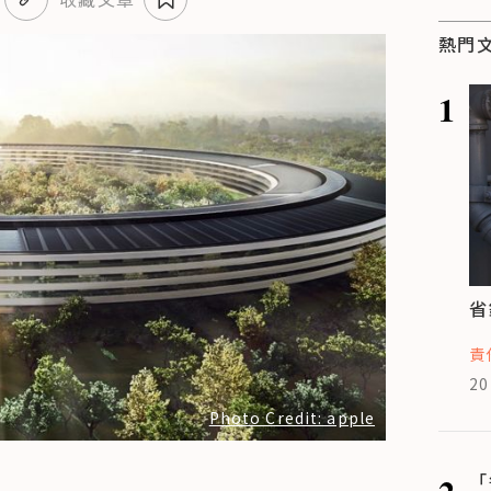
熱門
1
省
責
20
Photo Credit: apple
2
「