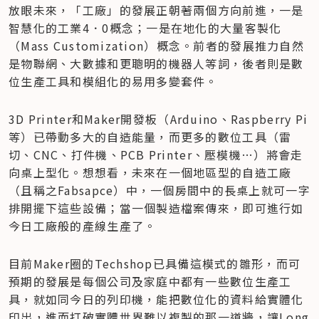
放眼未來，「工廠」的發展正朝著兩個方向前進，一是
智慧化的工業4．0概念；一是在地化的大量客製化
（Mass Customization）概念。前者的發展推力自然
是物聯網、大數據和更聰明的機器人等詞，後者則是數
位生產工具和模組化的易用多變套件。
3D Printer和Maker開發板（Arduino、Raspberry Pi
等）已帶動多大的自造能量，而更多的數位工具（雷
切、CNC、打件機、PCB Printer、壓模機…）將會走
向桌上型化。想想看，未來在一個地區型的自造工廠
（且稱之Fabsapce）中，一個房間中的長桌上就可一字
排開擺下這些設備；當一個製造檔案傳來，即可進行如
今日工廠般的產線生產了。
目前Maker圈的Techshop已具備這模式的雛形，而可
預期的發展是每個公司及家庭中都有一些數位生產工
具，就如同今日的列印機，能把數位化的資料給實體化
印出，進而打破實體世界難以複製的那一道牆，讓Long 