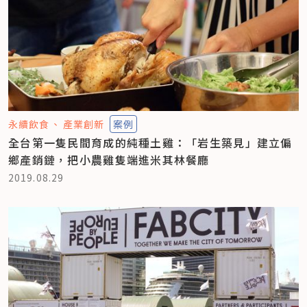
永續飲食
產業創新
案例
全台第一隻民間育成的純種土雞：「岩生築見」建立偏
鄉產銷鏈，把小農雞隻端進米其林餐廳
2019.08.29