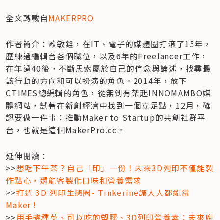
全文轉載自
MAKERPRO
作者簡介：歐敏銓，在IT、電子的媒體圈打滾了15年，
歷練過編輯台各個職位，以及6年的Freelancer工作，
在年過40後，不斷思索屬於自己的信念與論述，找尋最
該行動的方向和可以扮演的角色。2014年，放下
CTIMES總編輯的角色，從無到有架起INNOMAMBO媒
體網站，試著在新創經濟中找到一個立足點，12月，確
認要做一件事：推動Maker to Startup的共創社群平
台，也就是這個MakerPro.cc。
延伸閱讀：

>>
想吃下午茶？自己「印」一份！未來3D列印不僅能製
作點心，還能客製化口味和營養需求
>>
打造 3D 列印生態圈- Tinkerine讓人人都能當
Maker！
>>
用手機種菜、可以吃的塑膠、3D列印營養素：未來廚