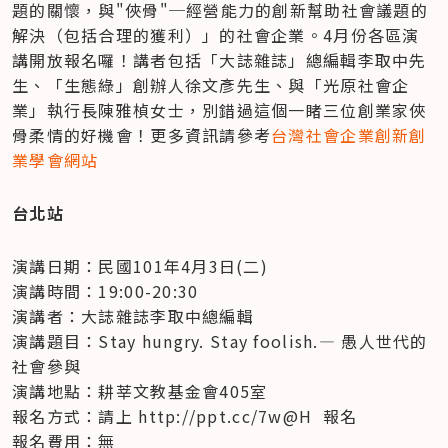
題的關懷，與"俠骨"─經營能力的創新幫助社會議題的
解決（包括合理的獲利）」的社會企業。4月份各區演
講開放報名囉！講者包括「大誌雜誌」總編輯李取中先
生、「生態綠」創辦人徐文彥先生、與「光原社會企
業」執行長陳雅楨女士，別錯過這個一睹三位創業家俠
骨柔情的好機會！更多資訊請參考
台灣社會企業創新創
業學會網站
台北站
演講日期：民國101年4月3日(二)

演講時間：19:00-20:30

演講者：大誌雜誌李取中總編輯

演講題目：Stay hungry. Stay foolish.— 愚人世代的
社會參與

演講地點：耕莘文教基金會405室

報名方式：請上 http://ppt.cc/7w@H  報名

報名費用：無