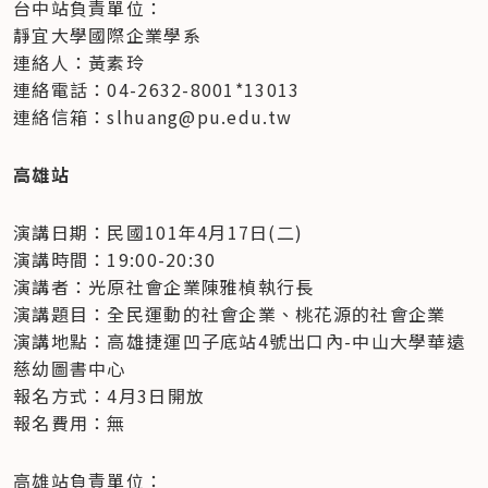
台中站負責單位：

靜宜大學國際企業學系

連絡人：黃素玲

連絡電話：04-2632-8001*13013

連絡信箱：slhuang@pu.edu.tw
高雄站
演講日期：民國101年4月17日(二)

演講時間：19:00-20:30

演講者：光原社會企業陳雅楨執行長

演講題目：全民運動的社會企業、桃花源的社會企業

演講地點：高雄捷運凹子底站4號出口內-中山大學華遠
慈幼圖書中心

報名方式：4月3日開放

報名費用：無
高雄站負責單位：
