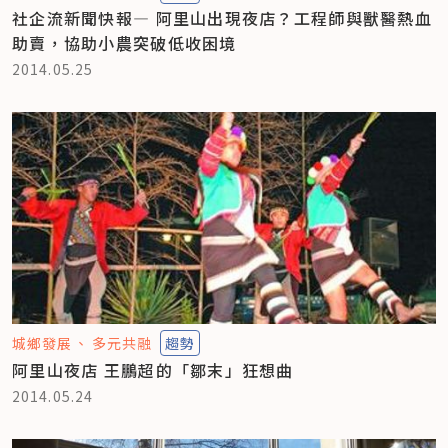
社企流新聞快報— 阿里山出現夜店？工程師與獸醫熱血
助賣，協助小農突破低收困境
2014.05.25
城鄉發展
多元共融
趨勢
阿里山夜店 王鵬超的「鄒末」狂想曲
2014.05.24