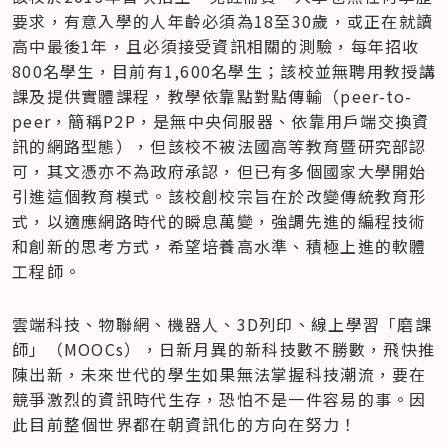
要求，有意入學的人年齡必須為18至30歲，或正在就讀
高中最後1年，且必須接受資訊相關的測驗，每年招收
800名學生，目前有1,600名學生；該校並無聘用教授講
課及提供實體課程，教學依靠點對點傳輸（peer-to-
peer，簡稱P2P，是無中央伺服器、依靠用戶端交換資
訊的網路型態），但該校不被法國高等教育暨研究部認
可，其文憑亦不為政府承認，但已有多個國家大學開始
引進這個教育模式。該校創校宗旨在於改變傳統教育形
式，以適應網路時代的瞬息萬變，強調先進的編程技術
和創新的思考方式，希望培養高水準、積極上進的軟體
工程師。
雲端科技、物聯網、機器人、3D列印、線上學習「磨課
師」（MOOCs），日新月異的新科技數不勝數，飛快推
陳出新，未來世代的學生如果無法掌握科技潮流，要在
競爭激烈的資訊時代生存，恐怕不是一件容易的事。因
此目前整個世界都在朝資訊化的方向在努力！