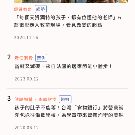
優質教育
趨勢
「每個天資獨特的孩子，都有位懂他的老師」6
部電影走入教育現場，看見改變的起點
2020.11.16
2
責任消費
案例
省錢又減碳，來自法國的居家節能小撇步！
2023.09.12
3
健康福祉
永續飲食
趨勢
孩子的肚子不能等！台灣「食物銀行」將營養補
充包送往偏鄉學校，為學童帶來營養均衡的美味
2020.06.12