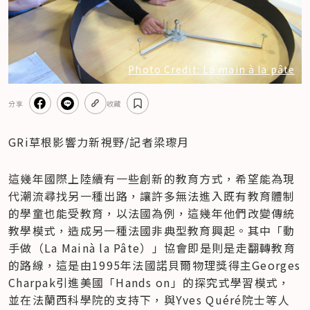
Photo Credit: La main à la pâte
分享
收藏
GRi草根影響力新視野/記者梁瓈月
這幾年國際上陸續有一些創新的教育方式，希望能為現
代潮流尋找另一種出路，讓許多無法進入既有教育體制
的學童也能受教育，以法國為例，這幾年他們改變傳統
教學模式，造成另一種法國非典型教育興起。其中「動
手做（La Mainà la Pâte）」協會即是則是走翻轉教育
的路線，這是由1995年法國諾貝爾物理獎得主Georges 
Charpak引進美國「Hands on」的探究式學習模式，
並在法蘭西科學院的支持下，與Yves Quéré院士等人