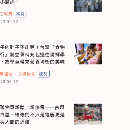
小撇步！
任消費
案例
23.09.12
子的肚子不能等！台灣「食物
行」將營養補充包送往偏鄉學
，為學童帶來營養均衡的美味
康福祉
永續飲食
趨勢
20.06.12
舊物重新踏上新旅程——古風
白屋，維修的不只是電器更是
與人間的連結