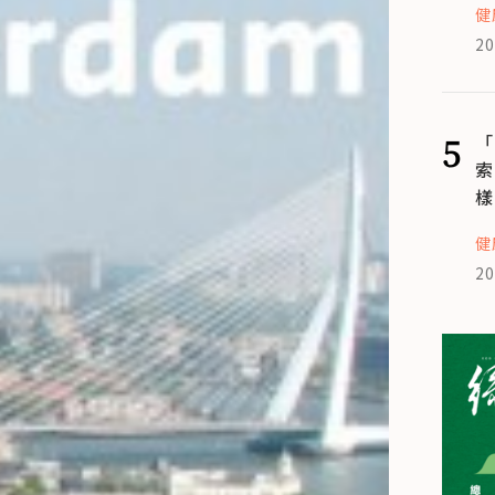
健
20
5
「
索
樣
健
20