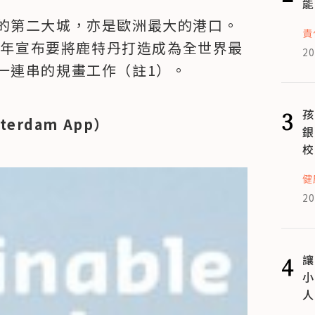
能
的第二大城，亦是歐洲最大的港口。
責
2013年宣布要將鹿特丹打造成為全世界最
20
一連串的規畫工作（註1）。
3
孩
terdam App）
銀
校
健
20
4
讓
小
人