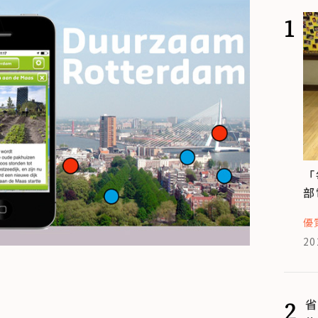
1
「
部
優
20
2
省