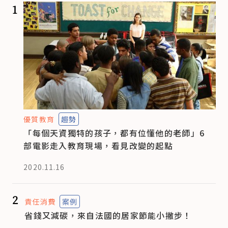
1
優質教育
趨勢
「每個天資獨特的孩子，都有位懂他的老師」6
部電影走入教育現場，看見改變的起點
2020.11.16
2
責任消費
案例
省錢又減碳，來自法國的居家節能小撇步！