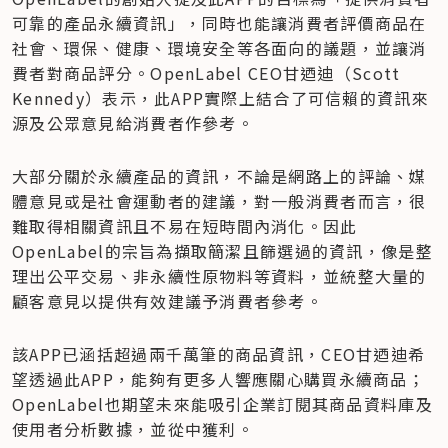
可靠的產品永續資訊」，同時也能讓消費者評價商品在
社會、環保、健康、環境安全等各面向的議題，並讓消
費者對商品評分。OpenLabel CEO甘迺迪（Scott 
Kennedy）表示，此APP實際上結合了可信賴的資訊來
源及公眾意見給消費者作參考。
大部分關於永續產品的資訊，不論是網路上的評論、媒
體意見或是社會運動者的建議，對一般消費者而言，很
難取得相關資訊且不易在短時間內消化。因此
OpenLabel的宗旨為擷取簡潔且篩選過的資訊，像是整
理出公平交易、非永續性原物料等資料，並統整大量的
顧客意見以提供有效建議予消費者參考。
該APP已涵括超過兩千萬筆的商品資訊，CEO甘迺迪希
望透過此APP，能夠有更多人響應關心購買永續商品；
OpenLabel也期望未來能吸引企業訂閱其商品資料庫及
使用者分析數據，並從中獲利。