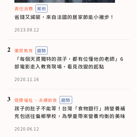
責任消費
案例
省錢又減碳，來自法國的居家節能小撇步！
2023.09.12
2
優質教育
趨勢
「每個天資獨特的孩子，都有位懂他的老師」6
部電影走入教育現場，看見改變的起點
2020.11.16
3
健康福祉
永續飲食
趨勢
孩子的肚子不能等！台灣「食物銀行」將營養補
充包送往偏鄉學校，為學童帶來營養均衡的美味
2020.06.12