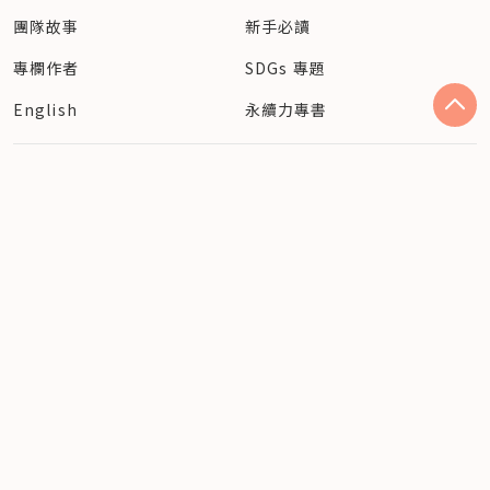
團隊故事
新手必讀
專欄作者
SDGs 專題
English
永續力專書
人才培育
保持聯絡
社會創業團隊
客服信箱
社會創新人才
訂閱電子報
SDGs 科系指南
追蹤社企流最新動態
Facebook
Instagram