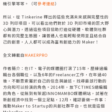
機引擎等等。（可
參考連結
）
所以，從 Tinkerine 釋出的這些充滿未來感與完整性的 
3D 列印項目，可以看出他們對於 3D 列印市場的巨大野
心與潛力，透過這些項目協助打造從硬體、軟體到社群
都有的完整生態圈，讓普通人也能輕鬆使用並且結合自
己的創意，人人都可以成為富有創造力的 Maker！
全文轉載自
MAKERPRO
作者簡介：在IT、電子的媒體圈打滾了15年，歷練過編
輯台各個職位，以及6年的Freelancer工作，在年過40
後，不斷思索屬於自己的信念與論述，找尋最該行動的
方向和可以扮演的角色。2014年，放下CTIMES總編輯
的角色，從無到有架起INNOMAMBO媒體網站，試著在
新創經濟中找到一個立足點，12月，確認要做一件事：
推動Maker to Startup的共創社群平台，也就是這個
MakerPro.cc。