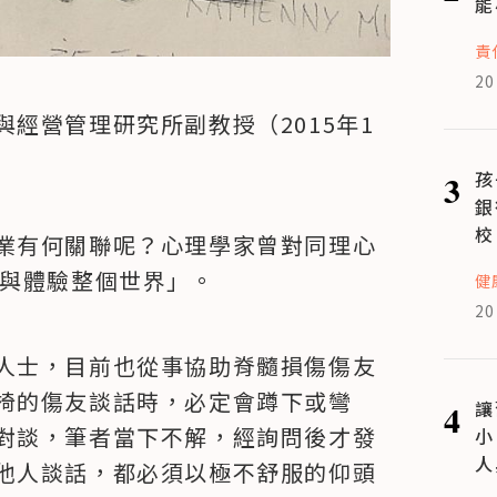
能
責
20
經營管理研究所副教授（2015年1
3
孩
銀
校
業有何關聯呢？心理學家曾對同理心
看與體驗整個世界」。
健
20
人士，目前也從事協助脊髓損傷傷友
椅的傷友談話時，必定會蹲下或彎
4
讓
對談，筆者當下不解，經詢問後才發
小
人
他人談話，都必須以極不舒服的仰頭