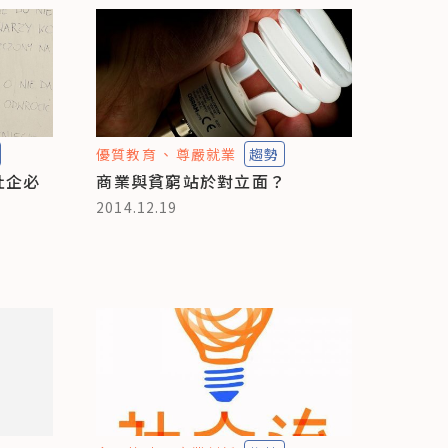
優質教育
尊嚴就業
趨勢
社企必
商業與貧窮站於對立面？
2014.12.19