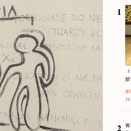
1
「
部
優
20
2
省