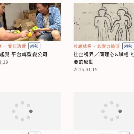
業
責任消費
趨勢
尊嚴就業
影響力職涯
趨勢
起幫 平台轉型變公司
社企視界／同理心&賦權 
要的感動
3.19
2015.01.15