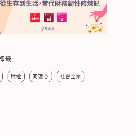
標籤
賦權
同理心
社會企業