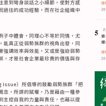
注意到彎身談話之小細節，使對方感
健
因過往的成功經驗，而在社企組織中
20
5
「
例子中體會，同理心不等於同情，尤
索
樣
，能真正從弱勢族群的視角出發，同
業強調效率與效能，又或是強迫弱勢
健
架，才是社會企業最珍貴的價值與存
20
 Issue）所倡導的鼓勵弱勢族群「把
概念，所謂的賦權，乃是藉由一種參
到主控自我的力量與責任，也藉以提