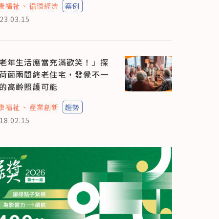
康福祉
循環經濟
案例
23.03.15
老年生活應當充滿歡笑！」探
荷蘭兩間終老住宅，發覺不一
的高齡照護可能
康福祉
產業創新
趨勢
18.02.15