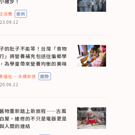
小撇步！
任消費
案例
23.09.12
子的肚子不能等！台灣「食物
行」將營養補充包送往偏鄉學
，為學童帶來營養均衡的美味
康福祉
永續飲食
趨勢
20.06.12
舊物重新踏上新旅程——古風
白屋，維修的不只是電器更是
與人間的連結