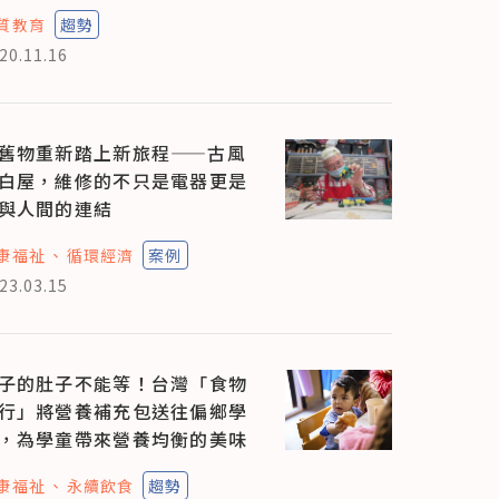
質教育
趨勢
20.11.16
舊物重新踏上新旅程——古風
白屋，維修的不只是電器更是
與人間的連結
康福祉
循環經濟
案例
23.03.15
子的肚子不能等！台灣「食物
行」將營養補充包送往偏鄉學
，為學童帶來營養均衡的美味
康福祉
永續飲食
趨勢