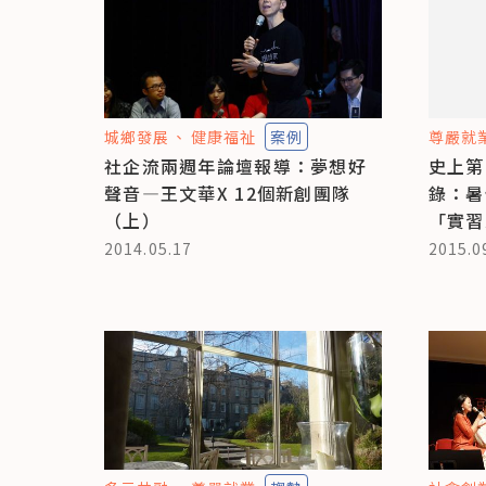
城鄉發展
健康福祉
案例
尊嚴就
社企流兩週年論壇報導：夢想好
史上第
聲音—王文華X 12個新創團隊
錄：暑
（上）
「實習
2014.05.17
2015.0