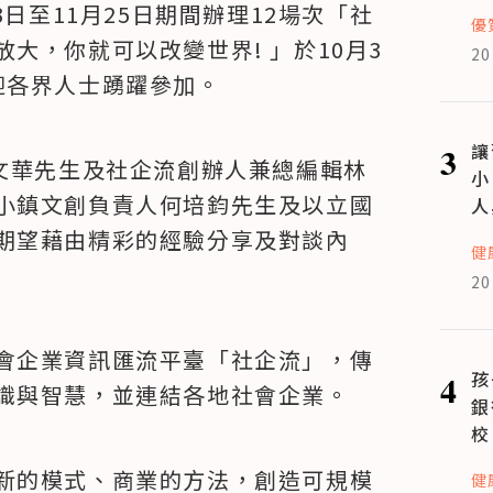
3日至11月25日期間辦理12場次「社
優
大，你就可以改變世界! 」於10月3
20
迎各界人士踴躍參加。
3
讓
王文華先生及社企流創辦人兼總編輯林
小
小鎮文創負責人何培鈞先生及以立國
人
期望藉由精彩的經驗分享及對談內
健
20
會企業資訊匯流平臺「社企流」，傳
4
孩
識與智慧，並連結各地社會企業。
銀
校
新的模式、商業的方法，創造可規模
健