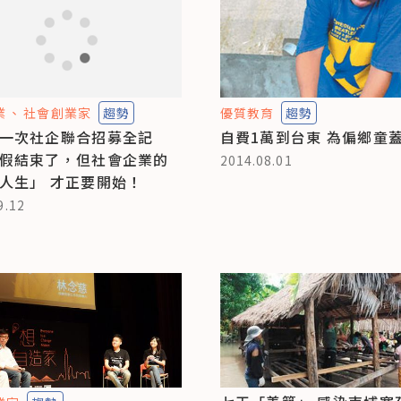
業
社會創業家
趨勢
優質教育
趨勢
一次社企聯合招募全記
自費1萬到台東 為偏鄉童
假結束了，但社會企業的
2014.08.01
人生」 才正要開始！
9.12