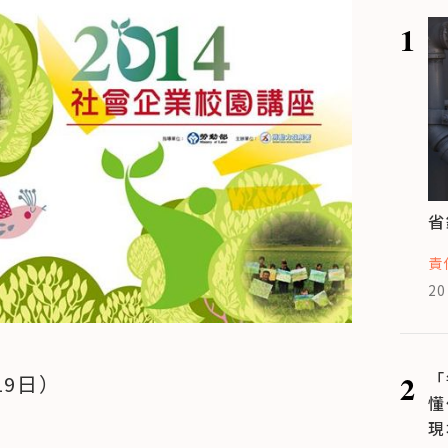
1
省
責
20
2
「
19日）
懂
現