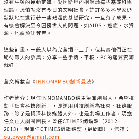
沒有牛頓的運動定律、愛因斯坦的相對論這些基礎科學
理論，恐怕就沒有今日的文明社會。許許多多科學家仍
默默地在進行著一些艱澀的基礎研究，一旦有了成果，
有機會解決至今困擾世人的問題，如AIDS、癌症、水資
源、地震預測等等。
這些計畫，一般人以為完全插不上手，但其實他們正在
期待眾人的參與：分享一些手機、平板、PC的運算資源
就好！
全文轉載自《
INNOMAMBO創新曼波
》
作者簡介：現任INNOMAMBO總主筆兼創辦人，希望推
動「社會科技創新」，即運用科技創新為社會、社群服
務。除了是資深科技媒體人外，也是劇場工作者，現擔
任文山人劇團團長。曾任CTIMES總編輯（2012 - 
2013)，現兼任CTIMES編輯總監（顧問職）。信箱：
ou.owen@gmail.com