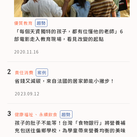
優質教育
趨勢
「每個天資獨特的孩子，都有位懂他的老師」6
部電影走入教育現場，看見改變的起點
2020.11.16
2
責任消費
案例
省錢又減碳，來自法國的居家節能小撇步！
2023.09.12
3
健康福祉
永續飲食
趨勢
孩子的肚子不能等！台灣「食物銀行」將營養補
充包送往偏鄉學校，為學童帶來營養均衡的美味