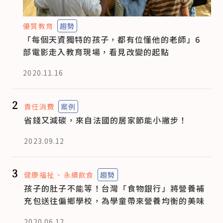
優質教育
趨勢
「每個天資獨特的孩子，都有位懂他的老師」6
部電影走入教育現場，看見改變的起點
2020.11.16
2
責任消費
案例
省錢又減碳，來自法國的居家節能小撇步！
2023.09.12
3
健康福祉
永續飲食
趨勢
孩子的肚子不能等！台灣「食物銀行」將營養補
充包送往偏鄉學校，為學童帶來營養均衡的美味
2020.06.12