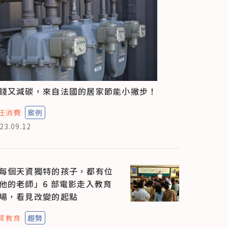
錢又減碳，來自法國的居家節能小撇步！
任消費
案例
23.09.12
每個天資獨特的孩子，都有位
他的老師」6 部電影走入教育
場，看見改變的起點
質教育
趨勢