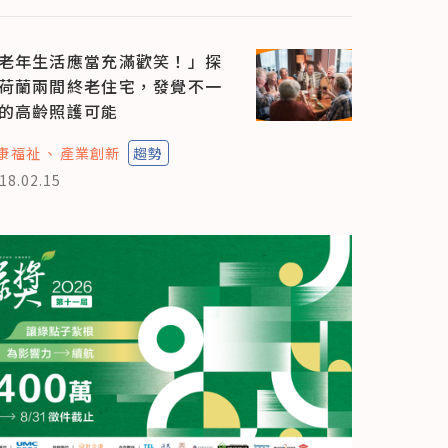
老年生活應當充滿歡笑！」探
荷蘭兩間終老住宅，發覺不一
的高齡照護可能
康福祉
產業創新
趨勢
18.02.15