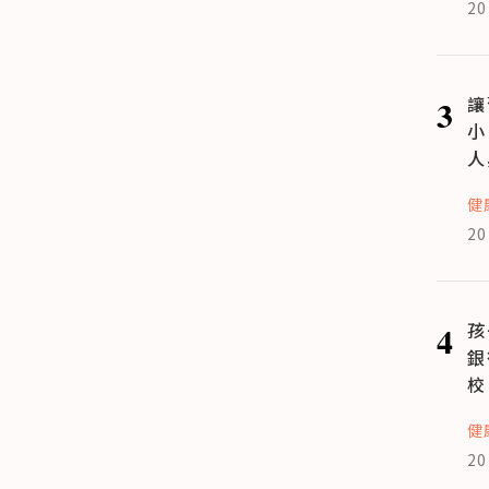
20
3
讓
小
人
健
20
4
孩
銀
校
健
20