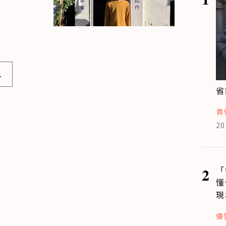
1
省
責
20
2
「
懂
現
優