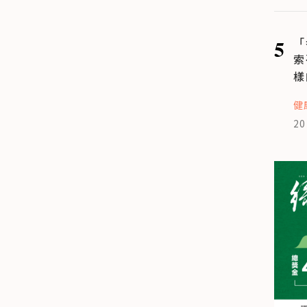
5
「
索
樣
健
20